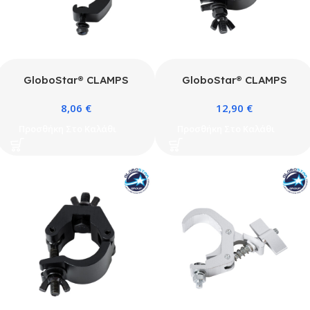
GloboStar® CLAMPS
GloboStar® CLAMPS
51181 Επαγγελματικός
51182 Επαγγελματικός
8,06
€
12,90
€
Γάντζος Hook Αλουμινίου
Γάντζος Hook Αλουμινίου
Ύψηλης Αντοχής για
Ύψηλης Αντοχής για
Προσθήκη Στο Καλάθι
Προσθήκη Στο Καλάθι
Κρέμαση, Στήριξη &
Κρέμαση, Στήριξη &
Τοποθέτηση Προϊόντων
Τοποθέτηση Προϊόντων
Stage σε Τράσες – Μ17 x
Stage σε Τράσες – Μ16 x
Π12 x Υ3cm – Μαύρο
Π12 x Υ3cm – Μαύρο