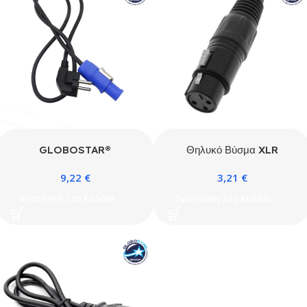
Γκρι & Μπλε – Μ6.9 x Π2.7
x Υ2.7cm
GLOBOSTAR®
Θηλυκό Βύσμα XLR
POWERCON 51192
Female 3 PIN CANNON
9,22
€
3,21
€
Επαγγελματικό Καλώδιο
DMX High Quality Μαύρο
Τροφοδοσίας 1.1m με
GloboStar 51189
Προσθήκη Στο Καλάθι
Προσθήκη Στο Καλάθι
Αρσενικό Φις Schuko σε
Θηλυκό Βύσμα PowerCON
Power-In 3 Επαφών
(2P+E) AC 220-240V
IP20 – Μαύρο & Μπλε –
Μ110 x Π5 x Υ4cm