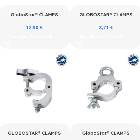
GloboStar® CLAMPS
GLOBOSTAR® CLAMPS
51183 Επαγγελματικός
51184 Stage Hook
12,90
€
8,71
€
Γάντζος Hook Αλουμινίου
Γάντζος Αλουμινίου Ύψηλης
Ύψηλης Αντοχής για
Αντοχής για Κρέμαση,
Προσθήκη Στο Καλάθι
Προσθήκη Στο Καλάθι
Κρέμαση, Στήριξη &
Στήριξη & Τοποθέτηση
Τοποθέτηση Προϊόντων
Προϊόντων Stage σε
Stage σε Τράσες – Μ8 x
Τράσες Αδιάβροχο IP65 –
Π5.5 x Υ3cm – Μαύρο
Νίκελ Βούρτσας – Μ16 x
Π12 x Υ2.5cm
GLOBOSTAR® CLAMPS
GloboStar® CLAMPS
51185 Stage Hook
51186 Επαγγελματικός