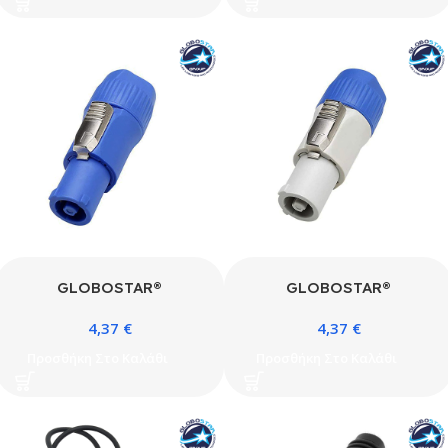
Τοποθέτηση Προϊόντων
Μαύρο – Μ150 x Π3.6 x
Stage σε Τράσες – Μ8 x
Υ3.6cm
Π5.5 x Υ3cm – Χρώμιο
GLOBOSTAR®
GLOBOSTAR®
POWERCON 51190 Βύσμα
POWERCON 51191
4,37
€
4,37
€
Τροφοδοσίας
Επαγγελματικό Θηλυκό
Powercon/Speakon
Βύσμα Τροφοδοσίας
Προσθήκη Στο Καλάθι
Προσθήκη Στο Καλάθι
Αρσενικό 3 Pin AC/DC
PowerCON Power-In 3
250V 20A max – Μπλε –
Επαφών (2P+E) με
Μ6.9 x Π2.7 x Υ2.7cm
Σύστημα Κλειδώματος AC
250V 20A Max IP20 –