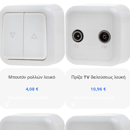
Μπουτόν ρολλών λευκό
Πρίζα TV διελεύσεως λευκή
IP20
IP20
4,08
€
10,96
€
Προσθήκη Στο Καλάθι
Προσθήκη Στο Καλάθι