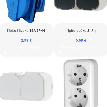
Πρίζα Πίνακα 16A IP44
Πρίζα σούκο 2πλη
εξωτερική γκρι IP54
2,98
€
6,69
€
Προσθήκη Στο Καλάθι
Προσθήκη Στο Καλάθι