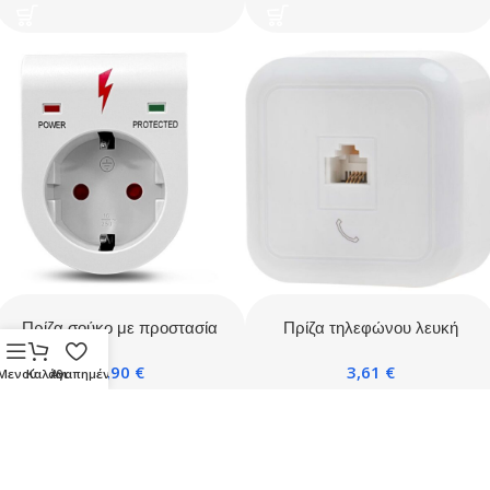
Πρίζα σούκο με προστασία
Πρίζα τηλεφώνου λευκή
υπέρτασης λευκή
IP20
9,90
€
3,61
€
Μενού
Καλάθι
Αγαπημένα
Προσθήκη Στο Καλάθι
Προσθήκη Στο Καλάθι