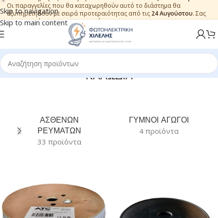
Οι παραγγελίες που θα καταχωρηθούν αυτό το διάστημα θα
Skip to navigation
εξυπηρετηθούν με σειρά προτεραιότητας από τις
24 Αυγούστου
. Σας
ευχαριστούμε για την εμπιστοσύνη.
Skip to main content
ΚΑΛΩΔΙΑ
ΑΣΘΕΝΩΝ
ΓΥΜΝΟΙ ΑΓΩΓΟΙ
ΡΕΥΜΑΤΩΝ
4 προϊόντα
33 προϊόντα