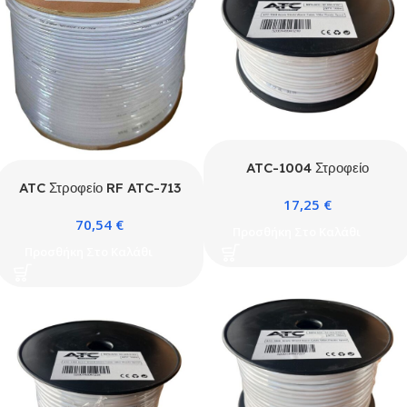
ATC-1004 Στροφείο
Καλώδιο Συναγερμού
ATC Στροφείο RF ATC-713
17,25
€
4×0.22 με Θωράκιση 100m
Value RG6 300m Ξύλινο
70,54
€
Προσθήκη Στο Καλάθι
Προσθήκη Στο Καλάθι