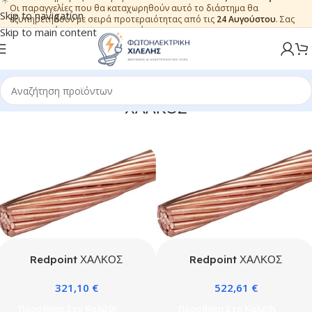
Οι παραγγελίες που θα καταχωρηθούν αυτό το διάστημα θα
Skip to navigation
εξυπηρετηθούν με σειρά προτεραιότητας από τις
24 Αυγούστου
. Σας
ευχαριστούμε για την εμπιστοσύνη.
Skip to main content
ΧΑΛΚΟΣ
Redpoint ΧΑΛΚΟΣ
Redpoint ΧΑΛΚΟΣ
ΓΕΙΩΣΕΩΣ Φ16
ΓΕΙΩΣΕΩΣ Φ25
321,10
€
522,61
€
ΚΟΥΛΟΥΡΑ
ΚΟΥΛΟΥΡΑ
Προσθήκη Στο Καλάθι
Προσθήκη Στο Καλάθι