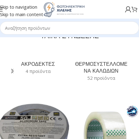
Skip to navigation
Skip to main content
ΥΛΙΚΑ ΣΥΝΔΕΣΗΣ
ΑΚΡΟΔΕΚΤΕΣ
ΘΕΡΜΟΣΥΣΤΕΛΛΟΜΕ
ΝΑ ΚΑΛΩΔΙΩΝ
4 προϊόντα
52 προϊόντα