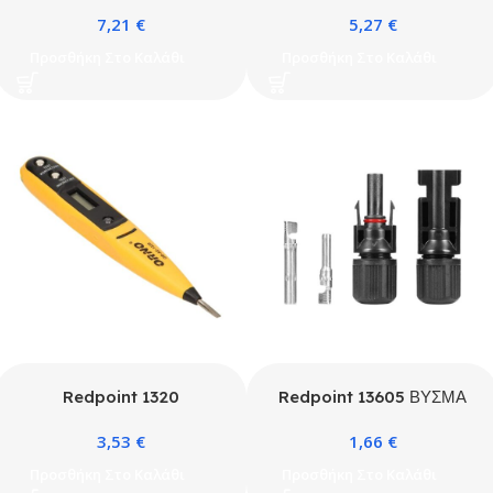
ΑΚΡΟΔΕΚΤΕΣ MIXED 400
ΤΕΜ.
7,21
€
5,27
€
ΤΕΜΑΧΙΑ ORNO
ΘΕΡΜΟΣΥΣΤΕΛΛΟΜΕΝΑ
MIXED ORNO
Προσθήκη Στο Καλάθι
Προσθήκη Στο Καλάθι
Redpoint 1320
Redpoint 13605 ΒΥΣΜΑ
ΔΟΚΙΜΑΣΤΙΚΟ ΚΑΤΣΑΒΙΔΙ
ΣΥΝΔΕΣΗΣ MC4
3,53
€
1,66
€
145mm ΜΕ ΨΗΦΙΑΚΕΣ
ΦΩΤΟΒΟΛΤΑΪΚΩΝ
ΕΝΔΕΙΞΕΙΣ ORNO
ΑΡΣΕΝΙΚΟ+ΘΥΛΗΚΟ
Προσθήκη Στο Καλάθι
Προσθήκη Στο Καλάθι
1×1.5-6mm ΜΑΥΡΟ IP67