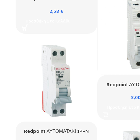
25A 4.5kA ONESTO
2,58
€
Προσθήκη Στο Καλάθι
Redpoint ΑΥΤ
40A 4.5k
3,0
Προσθήκη Στο Κ
Redpoint ΑΥΤΟΜΑΤΑΚΙ 1P+N
C 10A 4.5kA 1ΣΤΟΙΧ. ONESTO