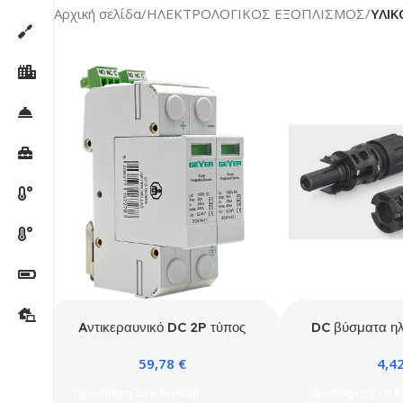
Αρχική σελίδα
/
ΗΛΕΚΤΡΟΛΟΓΙΚΟΣ ΕΞΟΠΛΙΣΜΟΣ
/
ΥΛΙΚ
Aντικεραυνικό DC 2P τύπος
DC βύσματα η
T1+T2 1000V
(100 τμχ αρσεν
59,78
€
4,4
θηλυ
Προσθήκη Στο Καλάθι
Προσθήκη Στο Κ