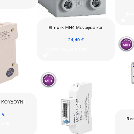
18
Προσ
Elmark MN4 Μονοφασικός
Επιτηρητής Τάσης Ράγας
24,40
€
Ψηφιακός 41906
Προσθήκη Στο Καλάθι
3 ΚΟΥΔΟΥΝΙ
/79/67 ΛΕΥΚΟ
1
€
ORNO
Re
αλάθι
ΡΑΓ