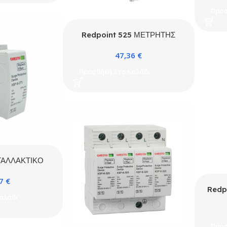
Προσ
Redpoint 525 ΜΕΤΡΗΤΗΣ
ΡΑΓΑΣ 1P 100A RS485 ORNO
47,36
€
Προσθήκη Στο Καλάθι
ΤΑΛΛΑΚΤΙΚΟ
ΑΝΤΙΚΕΡΑΥΝΙΚΟ
37
€
A 275VAC ΜΕ
Redp
ΙΤΟΥΡΓΙΑΣ
αλάθι
TYP
STO
Ε
Προσ