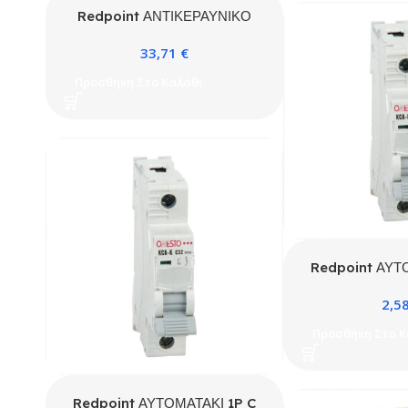
Redpoint ΑΝΤΙΚΕΡΑΥΝΙΚΟ
1P+Ν TYPE 1+2 50kA 275VAC
33,71
€
ΜΕ ΕΝΔΕΙΞΗ ΛΕΙΤΟΥΡΓΙΑΣ
ONESTO
Προσθήκη Στο Καλάθι
Redpoint ΑΥΤ
10A 4.5k
2,5
Προσθήκη Στο Κ
Redpoint ΑΥΤΟΜΑΤΑΚΙ 1P C