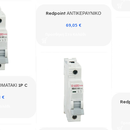
Redpoint ΑΝΤΙΚΕΡΑΥΝΙΚΟ
3P+Ν TYPE 1+2 50kA 275VAC
69,05
€
ΜΕ ΕΝΔΕΙΞΗ ΛΕΙΤΟΥΡΓΙΑΣ
ONESTO
Προσθήκη Στο Καλάθι
ΟΜΑΤΑΚΙ 1P C
A ONESTO
8
€
Redp
αλάθι
Προσ