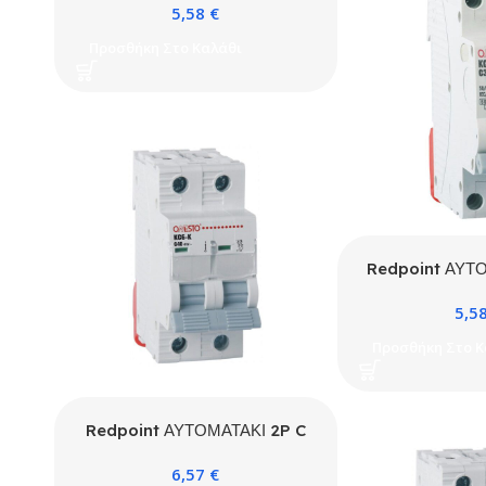
5,58
€
Προσθήκη Στο Καλάθι
Redpoint ΑΥΤ
C 20A 4.5kA 1
5,5
Προσθήκη Στο Κ
Redpoint ΑΥΤΟΜΑΤΑΚΙ 2P C
10A 4.5kA ONESTO
6,57
€