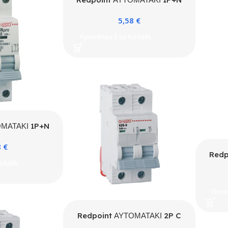
C 16A 4.5kA 1ΣΤΟΙΧ. ONESTO
5,58
€
Προσθήκη Στο Καλάθι
ΟΜΑΤΑΚΙ 1P+N
ΣΤΟΙΧ. ONESTO
8
€
Redp
αλάθι
C 32
Προσ
Redpoint ΑΥΤΟΜΑΤΑΚΙ 2P C
16A 4.5kA ONESTO