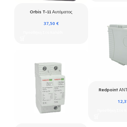
Orbis T-11 Αυτόματος
Κλιμακοστασίου με Χρόνο
37,50
€
Ρύθμισης έως 3min Επίτοιχος
Προσθήκη Στο Καλάθι
Redpoint ΑΝ
ΦΥΣΙΓΓΙΟ ΓΙΑ 
12,
TYPE 1+2 50k
ΕΝΔΕΙΞΗ ΛΕ
Προσθήκη Στο Κ
ONE