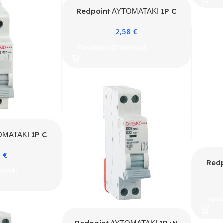
Redpoint ΑΥΤΟΜΑΤΑΚΙ 1P C
32A 4.5kA ONESTO
2,58
€
Προσθήκη Στο Καλάθι
ΟΜΑΤΑΚΙ 1P C
A ONESTO
0
€
Redp
αλάθι
Προσ
Redpoint ΑΥΤΟΜΑΤΑΚΙ 1P+N