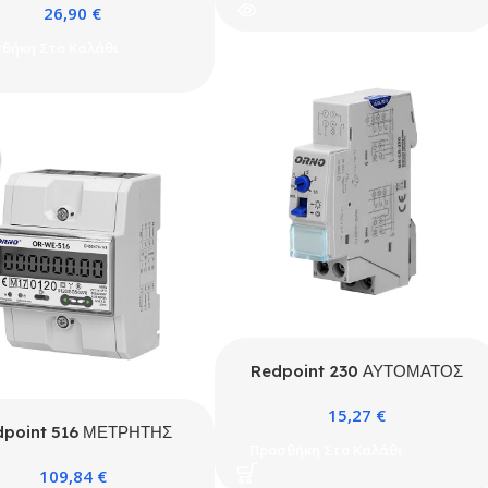
26,90
€
.5KW 40AC3 1NO+1NC
θήκη Στο Καλάθι
Redpoint 230 ΑΥΤΟΜΑΤΟΣ
ΚΛΙΜΑΚΟΣΤΑΣΙΟΥ 3-4
15,27
€
ΚΑΛΩΔΙΩΝ 30sec-10min
dpoint 516 ΜΕΤΡΗΤΗΣ
ORNO
Προσθήκη Στο Καλάθι
ΑΣ 3P 80A RS485 ORNO
109,84
€