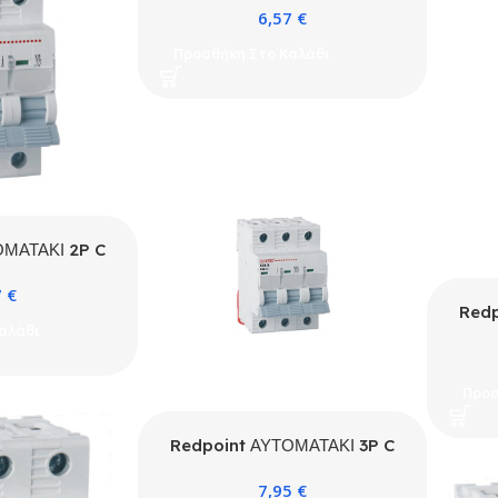
6,57
€
Προσθήκη Στο Καλάθι
ΟΜΑΤΑΚΙ 2P C
A ONESTO
7
€
Redp
αλάθι
Προσ
Redpoint ΑΥΤΟΜΑΤΑΚΙ 3P C
16A 4.5kA ONESTO
7,95
€