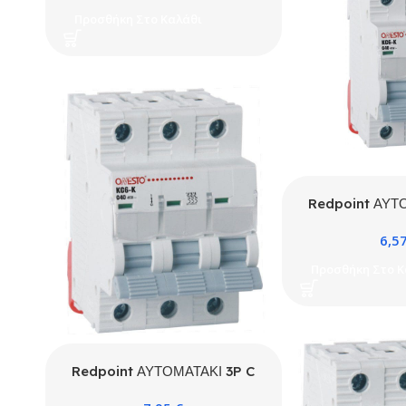
Προσθήκη Στο Καλάθι
Redpoint ΑΥΤ
20A 4.5k
6,5
Προσθήκη Στο Κ
Redpoint ΑΥΤΟΜΑΤΑΚΙ 3P C
10A 4.5kA ONESTO