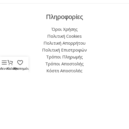
Πληροφορίες
Όροι Χρήσης
Πολιτική Cookies
Πολιτική Απορρήτου
Πολιτική Επιστροφών
Τρόποι Πληρωμής
Τρόποι Αποστολής
Μενού
Καλάθι
Αγαπημένα
Κόστη Αποστολής
Επικοινωνία
Πηνειού 115, Άνω Λιόσια 133 41
(+30) 21 0248 1591
info@fotoilektriki-chilelis.gr