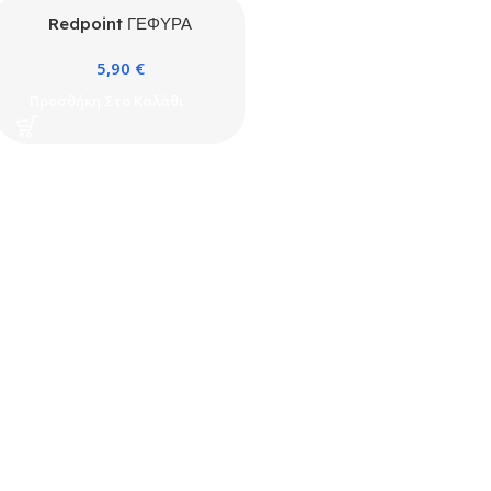
Redpoint ΓΕΦΥΡΑ
ΠΕΡΟΝΗ 1P+N 63A 12
5,90
€
ΣΤΟΙΧΕΙΩΝ ONESTO
Προσθήκη Στο Καλάθι