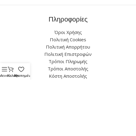
Πληροφορίες
Όροι Χρήσης
Πολιτική Cookies
Πολιτική Απορρήτου
Πολιτική Επιστροφών
Τρόποι Πληρωμής
Τρόποι Αποστολής
Κόστη Αποστολής
Μενού
Καλάθι
Αγαπημένα
Επικοινωνία
Πηνειού 115, Άνω Λιόσια 133 41
(+30) 21 0248 1591
info@fotoilektriki-chilelis.gr