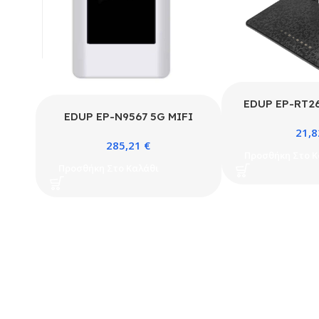
EDUP EP-RT2
EDUP EP-N9567 5G MIFI
Wifi Re
Τσέπης
21,
285,21
€
Προσθήκη Στο Κ
Προσθήκη Στο Καλάθι