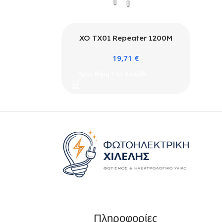
XO TX01 Repeater 1200M
(EU) & Router 100M 2 σε 1
19,71
€
Προσθήκη Στο Καλάθι
Πληροφορίες