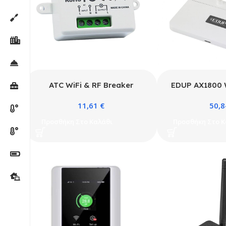
ATC WiFi & RF Breaker
EDUP AX1800 W
AC220V 433mhz
11,61
€
50,
Προσθήκη Στο Καλάθι
Προσθήκη Στο Κ