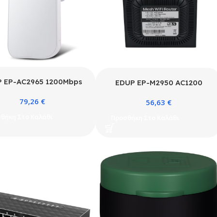
 EP-AC2965 1200Mbps
EDUP EP-M2950 AC1200
art RepeaterSupport
Mesh Router
79,26
€
56,63
€
Tuya Outdoor
θήκη Στο Καλάθι
Προσθήκη Στο Καλάθι