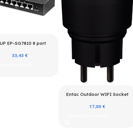
UP EP-SG7810 8 port
10/100/1000M RJ45
33,43
€
θήκη Στο Καλάθι
Entac Outdoor WIFI Socket
IP44
17,00
€
Προσθήκη Στο Καλάθι