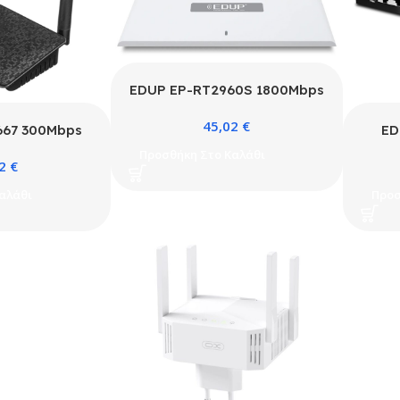
EDUP EP-RT2960S 1800Mbps
Mesh Router
45,02
€
667 300Mbps
ED
peater
Προσθήκη Στο Καλάθι
82
€
αλάθι
Προσ