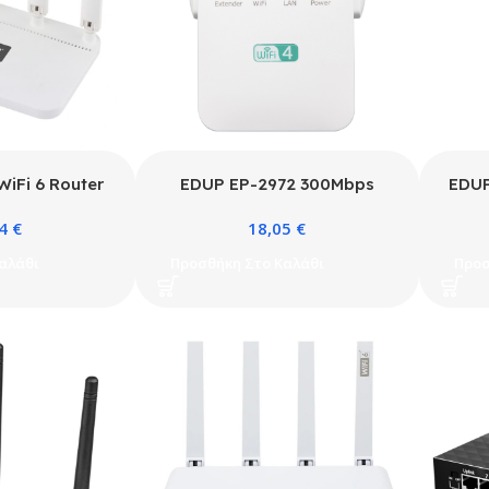
iFi 6 Router
EDUP EP-2972 300Mbps
EDUP
Ασύρματο Repeater 2.4GHz
Sm
84
€
18,05
€
αλάθι
Προσθήκη Στο Καλάθι
Προσ