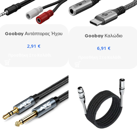
Goobay Αντάπτορας Ήχου
Goobay Καλώδιο
3,5 mm Y Καλώδιο
Αντάπτορας USB-C σε
2,91
€
Αρσενικό σε 2× Θηλυκά
6,91
€
3.5mm AUX 0.15m
Mono 0,2μ
Προσθήκη Στο Καλάθι
Προσθήκη Στο Καλάθι