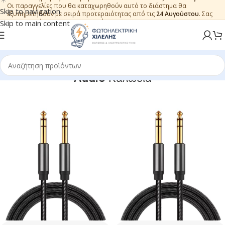
Οι παραγγελίες που θα καταχωρηθούν αυτό το διάστημα θα
Skip to navigation
εξυπηρετηθούν με σειρά προτεραιότητας από τις
24 Αυγούστου
. Σας
ευχαριστούμε για την εμπιστοσύνη.
Skip to main content
Audio Καλώδια