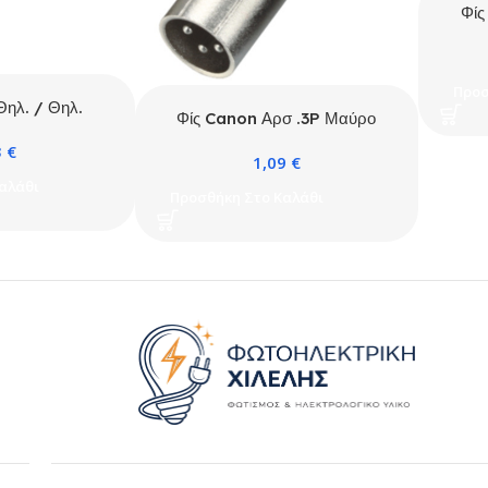
Φίς
Προσ
ηλ. / Θηλ.
Φίς Canon Αρσ .3P Μαύρο
(Neu Type)
3
€
1,09
€
αλάθι
Προσθήκη Στο Καλάθι