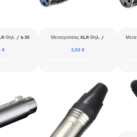
R Θηλ. / 6.35
Μετατροπέας XLR Θηλ. /
Μετα
 Αρσ.
6.35mm Θηλ.
6
€
2,03
€
αλάθι
Προσθήκη Στο Καλάθι
Προσ