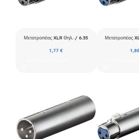
Μετατροπέας XLR Θηλ. / 6.35
Μετατροπέας XL
Mono Αρσ.
Stereo
1,77
€
1,8
Προσθήκη Στο Καλάθι
Προσθήκη Στο Κ