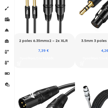
2 poles 6.35mmx2 – 2x XLR
3.5mm 3 poles
male cable
audio c
7,39
€
4,2
Προσθήκη Στο Καλάθι
Προσθήκη Στο Κ