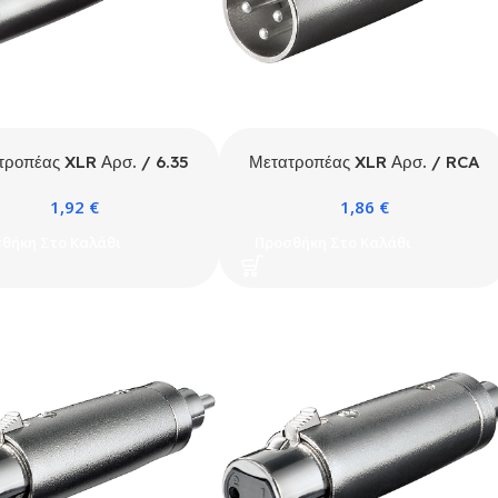
τροπέας XLR Αρσ. / 6.35
Μετατροπέας XLR Αρσ. / RCA
Θηλ.
Αρσ.
1,92
€
1,86
€
θήκη Στο Καλάθι
Προσθήκη Στο Καλάθι