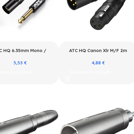
C HQ 6.35mm Mono /
ATC HQ Canon Xlr M/F 2m
anon Male Cable 2m
5,53
€
4,88
€
θήκη Στο Καλάθι
Προσθήκη Στο Καλάθι