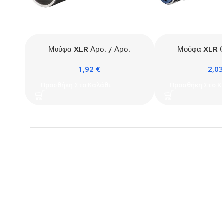
Μούφα XLR Αρσ. / Αρσ.
Μούφα XLR Θ
1,92
€
2,0
Προσθήκη Στο Καλάθι
Προσθήκη Στο Κ