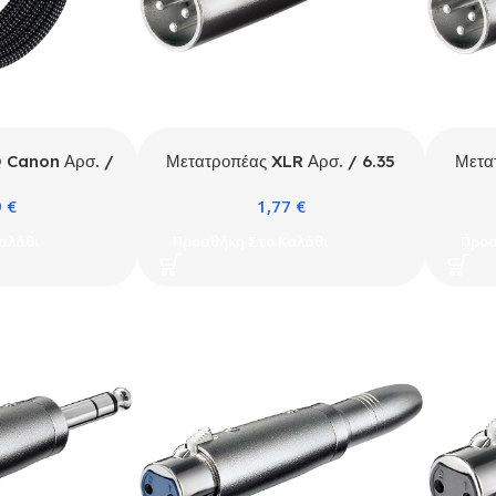
 Canon Αρσ. /
Μετατροπέας XLR Αρσ. / 6.35
Μετα
 2m
Mono Αρσ.
9
€
1,77
€
αλάθι
Προσθήκη Στο Καλάθι
Προσ