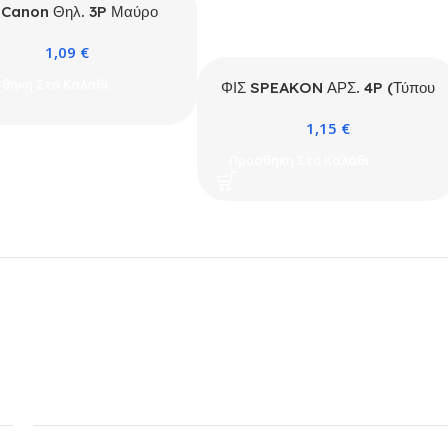
 Canon Θηλ. 3P Μαύρο
(Neu Type)
1,09
€
θήκη Στο Καλάθι
ΦΙΣ SPEAKON ΑΡΣ. 4P (Τύπου
NEU)
1,15
€
Προσθήκη Στο Καλάθι