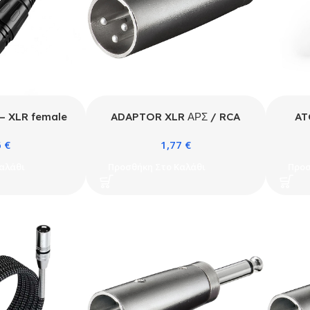
 – XLR female
ADAPTOR XLR ΑΡΣ / RCA
AT
able 2m
ΘΗΛ
C
6
€
1,77
€
αλάθι
Προσθήκη Στο Καλάθι
Προσ