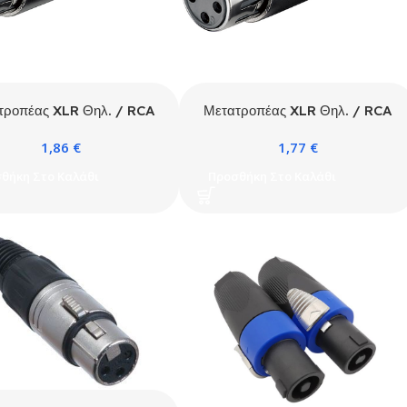
τροπέας XLR Θηλ. / RCA
Μετατροπέας XLR Θηλ. / RCA
Αρσ.
Θηλ.
1,86
€
1,77
€
θήκη Στο Καλάθι
Προσθήκη Στο Καλάθι