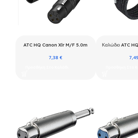
ATC HQ Canon Xlr M/F 5.0m
Καλώδιο ATC HQ
Θηλ.
7,38
€
7,4
Προσθήκη Στο Καλάθι
Προσθήκη Στο Κ