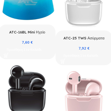
ATC-16BL Mini Ηχείο
Bluetooth Candy
ATC-25 TWS Ασύρματα
7,60
€
Ακουστικά Bluetooth
7,92
€
Λευκό
Προσθήκη Στο Καλάθι
Προσθήκη Στο Καλάθι