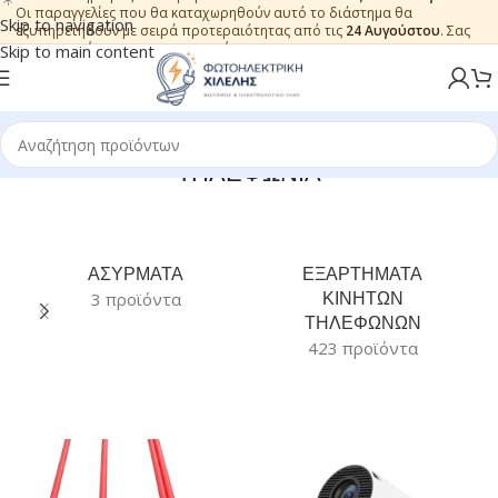
Οι παραγγελίες που θα καταχωρηθούν αυτό το διάστημα θα
Skip to navigation
εξυπηρετηθούν με σειρά προτεραιότητας από τις
24 Αυγούστου
. Σας
ευχαριστούμε για την εμπιστοσύνη.
Skip to main content
ΤΗΛΕΦΩΝΙΑ
ΑΣΥΡΜΑΤΑ
ΕΞΑΡΤΗΜΑΤΑ
ΚΙΝΗΤΩΝ
3 προϊόντα
ΤΗΛΕΦΩΝΩΝ
423 προϊόντα