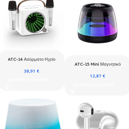
ATC-14 Ασύρματο Ηχείο
ATC-15 Mini Μαγνητικό
Καραόκε με 2 Μικρόφωνα
Ηχείο Bluetooth RGB
38,91
€
RGB
12,87
€
Προσθήκη Στο Καλάθι
Προσθήκη Στο Καλάθι