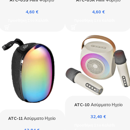
Ηχείο Κόκκινο
Ηχείο Ασημί
4,60
€
4,60
€
Προσθήκη Στο Καλάθι
Προσθήκη Στο Καλάθι
ATC-10 Ασύρματο Ηχείο
Καραόκε Μπεζ (2
32,40
€
Μικρόφωνα)
ATC-11 Ασύρματο Ηχείο
Bluetooth 5W RGB FM-
Προσθήκη Στο Καλάθι