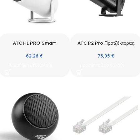
ATC P2 Pro Προτζέκτορας
ATC H1 PRO Smart
Πολλαπλών Μέσων Ultra
Android Προτζέκτορας
75,95
€
62,26
€
HD
Προσθήκη Στο Καλάθι
Προσθήκη Στο Καλάθι