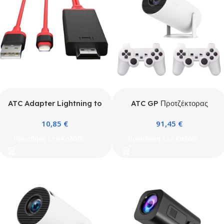
ATC Adapter Lightning to
ATC GP Προτζέκτορας
HDMI M/M Red
Gaming με 2 Χειριστήρια
10,85
€
91,45
€
Προσθήκη Στο Καλάθι
Προσθήκη Στο Καλάθι