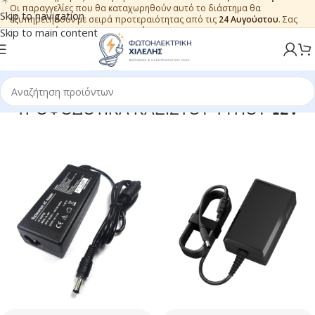
Οι παραγγελίες που θα καταχωρηθούν αυτό το διάστημα θα
Skip to navigation
εξυπηρετηθούν με σειρά προτεραιότητας από τις
24 Αυγούστου
. Σας
ευχαριστούμε για την εμπιστοσύνη.
Skip to main content
ΤΡΟΦΟΔΟΤΙΚΑ ΚΛΕΙΣΤΟΥ ΤΥΠΟΥ 12V