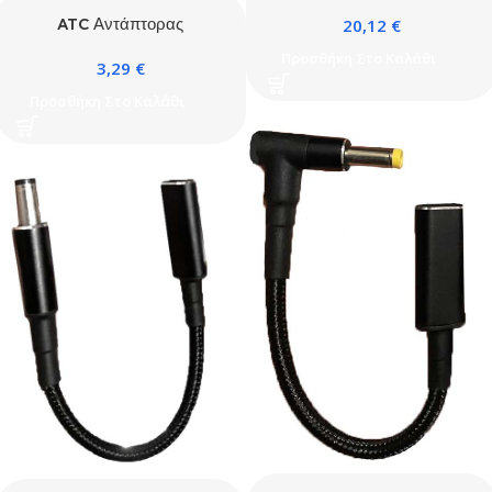
Τετράγωνο Τροφοδοτικό
ATC Αντάπτορας
20,12
€
Type-C 5-20V
Τροφοδοσίας Θηλυκός
Προσθήκη Στο Καλάθι
3,29
€
Type-C 5A 100W Max 5.5
x 2.5
Προσθήκη Στο Καλάθι