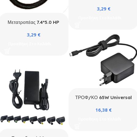
5A 100W Max Type C
3,29
€
Θηλυκό
Προσθήκη Στο Καλάθι
Μετατροπέας 7.4*5.0 HP
5A 100W Max Type C
3,29
€
Θηλυκό
Προσθήκη Στο Καλάθι
ΤΡΟΦ/ΚΟ 65W Universal
TypeC 5-20V
16,38
€
Προσθήκη Στο Καλάθι