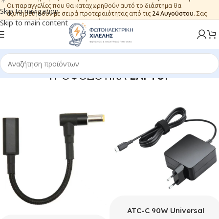
Οι παραγγελίες που θα καταχωρηθούν αυτό το διάστημα θα
Skip to navigation
εξυπηρετηθούν με σειρά προτεραιότητας από τις
24 Αυγούστου
. Σας
ευχαριστούμε για την εμπιστοσύνη.
Skip to main content
TΡΟΦΟΔΟΤΙΚΑ LAPTOP
ATC-C 90W Universal