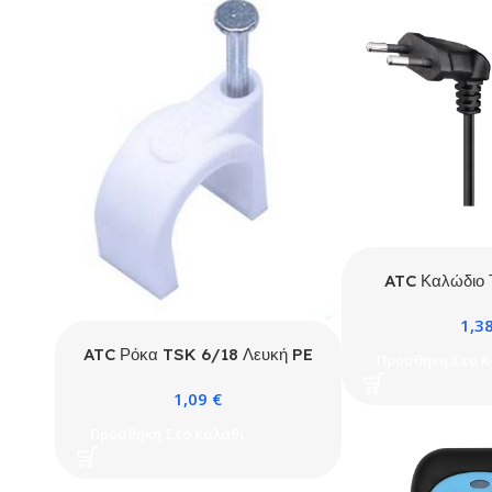
ATC Καλώδιο 
Ορθής Γωνί
1,3
ATC Ρόκα TSK 6/18 Λευκή PE
Προσθήκη Στο Κ
100τμχ / Κουτί
1,09
€
Προσθήκη Στο Καλάθι