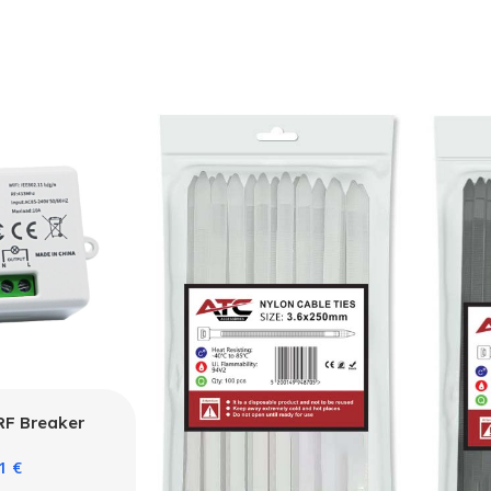
RF Breaker
433mhz
61
€