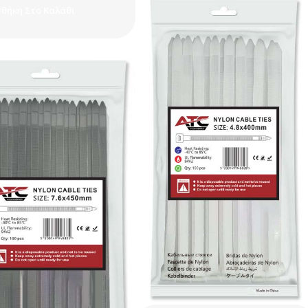
θήκη Στο Καλάθι