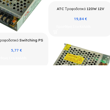
ATC Τροφοδοτικό 120W 12V
10A 5.5 x 2.1mm
19,84
€
Προσθήκη Στο Καλάθι
ροφοδοτικό Switching PS
36W 12V 3A
5,77
€
θήκη Στο Καλάθι
ATC Τροφοδοτικό Switching PS
72W 12V 6A
10,35
€