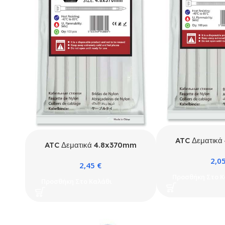
ATC Δεματικ
ATC Δεματικά 4.8x370mm
Νάιλον Λευ
Νάιλον Μαύρα 100τμχ
2,0
Σακου
2,45
€
Σακουλάκι
Προσθήκη Στο Κ
Προσθήκη Στο Καλάθι