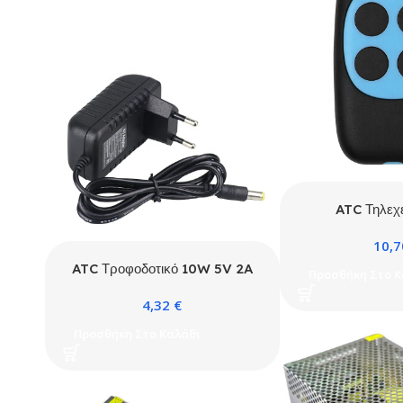
ATC Τηλεχε
Γκαραζόπορτας 
10,
930MHz
ATC Τροφοδοτικό 10W 5V 2A
Προσθήκη Στο Κ
5.5 x 2.1mm
4,32
€
Προσθήκη Στο Καλάθι