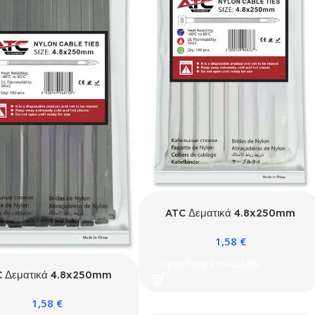
ATC Δεματικά 4.8x250mm
Νάιλον Λευκά 100τμχ
1,58
€
Σακουλάκι
Προσθήκη Στο Καλάθι
 Δεματικά 4.8x250mm
άιλον Μαύρα 100τμχ
1,58
€
Σακουλάκι