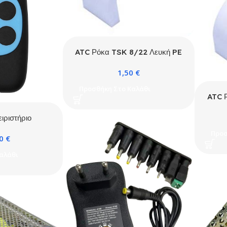
ATC Ρόκα TSK 8/22 Λευκή PE
100 τμχ / Κουτί
1,50
€
Προσθήκη Στο Καλάθι
ATC 
ιριστήριο
Universal 300-
Προσ
70
€
 (603)
αλάθι