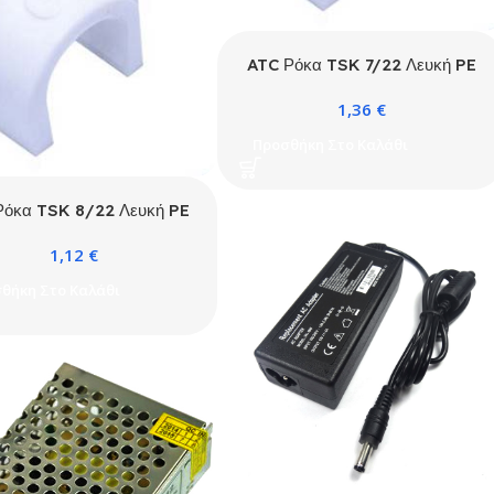
ATC Ρόκα TSK 7/22 Λευκή PE
100τμχ / Κουτί
1,36
€
Προσθήκη Στο Καλάθι
Ρόκα TSK 8/22 Λευκή PE
100τμχ Σακουλάκι
1,12
€
θήκη Στο Καλάθι