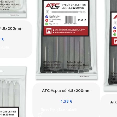
ά 4.8x200mm
κά 100τμχ
8
€
λάκι
αλάθι
ATC Δεματικά 4.8x200mm
Νάιλον Μαύρα 100τμχ
1,38
€
Σακουλάκι
ATC
Ν
Προσθήκη Στο Καλάθι