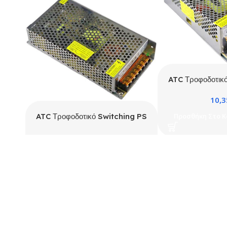
ATC Τροφοδοτικ
120W 1
10,
Προσθήκη Στο Κ
ATC Τροφοδοτικό Switching PS
180W 12V 15A
13,59
€
Προσθήκη Στο Καλάθι