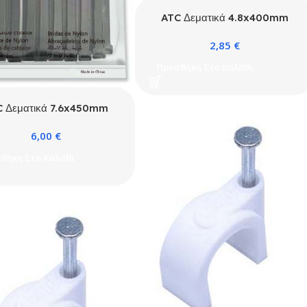
ATC Δεματικά 4.8x400mm
Νάιλον Λευκά 100τμχ
2,85
€
Σακουλάκι
Προσθήκη Στο Καλάθι
C Δεματικά 7.6x450mm
άιλον Μαύρα 100τμχ
6,00
€
Σακουλάκι
θήκη Στο Καλάθι