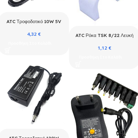
ATC Τροφοδοτικό 10W 5V
2A 5.5 x 2.1mm
4,32
€
ATC Ρόκα TSK 8/22 Λευκή
PE 100τμχ Σακουλάκι
Προσθήκη Στο Καλάθι
1,12
€
Προσθήκη Στο Καλάθι