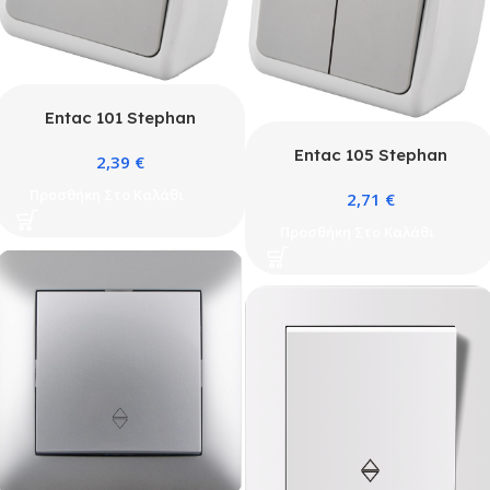
Entac 101 Stephan
surface mounted wall
Entac 105 Stephan
2,39
€
switch single-pole IP54
surface mounted wall
Προσθήκη Στο Καλάθι
2,71
€
switch serial switch IP54
Προσθήκη Στο Καλάθι