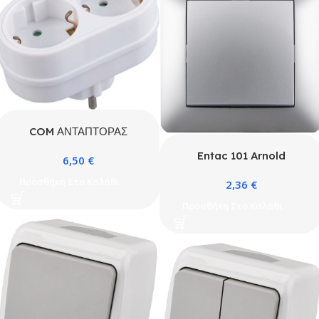
COM ΑΝΤΑΠΤΟΡΑΣ
ΡΕΥΜΑΤΟΣ ΧΩΡΙΣ
Entac 101 Arnold
6,50
€
ΔΙΑΚΟΠΤΗ 2xΣΟΥΚΟ ΜΕ
Recessed wall switch
ΠΡΟΣΤΑΣΙΑ
Προσθήκη Στο Καλάθι
2,36
€
single-pole Silver
Προσθήκη Στο Καλάθι