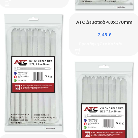
ATC Δεματικά 4.8x370mm
Νάιλον Μαύρα 100τμχ
2,45
€
Σακουλάκι
Προσθήκη Στο Καλάθι