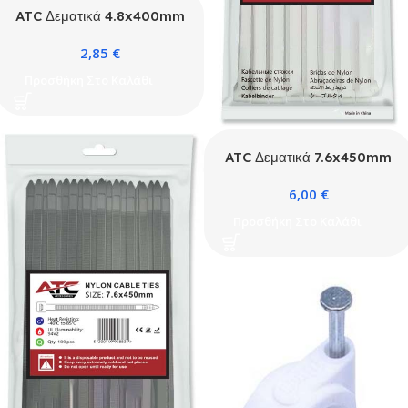
ATC Δεματικά 4.8x400mm
Νάιλον Λευκά 100τμχ
2,85
€
Σακουλάκι
Προσθήκη Στο Καλάθι
ATC Δεματικά 7.6x450mm
Νάιλον Λευκά 100τμχ
6,00
€
Σακουλάκι
Προσθήκη Στο Καλάθι