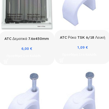
ATC Ρόκα TSK 6/18 Λευκή
ATC Δεματικά 7.6x450mm
PE 100τμχ / Κουτί
Νάιλον Μαύρα 100τμχ
1,09
€
6,00
€
Σακουλάκι
Προσθήκη Στο Καλάθι
Προσθήκη Στο Καλάθι