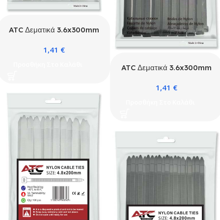
ATC Δεματικά 3.6x300mm
Νάιλον Λευκά 100τμχ
1,41
€
Σακουλάκι
Προσθήκη Στο Καλάθι
ATC Δεματικά 3.6x300mm
Νάιλον Μαύρα 100τμχ
1,41
€
Σακουλάκι
Προσθήκη Στο Καλάθι