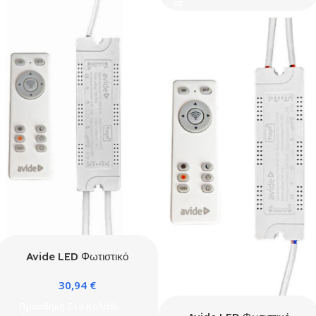
Avide LED Φωτιστικό
Οροφής Design
30,94
€
Τροφοδοτικό 2.4G 40W-
80W TUYA
Προσθήκη Στο Καλάθι