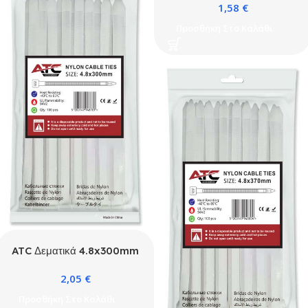
1,58
€
Σακουλάκι
Προσθήκη Στο Καλάθι
ATC Δεματικά 4.8x300mm
Νάιλον Λευκά 100τμχ
2,05
€
Σακουλάκι
Προσθήκη Στο Καλάθι