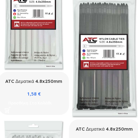
ATC Δεματικά 4.8x250mm
Νάιλον Λευκά 100τμχ
1,58
€
Σακουλάκι
Προσθήκη Στο Καλάθι
ATC Δεματικά 4.8x250mm
Νάιλον Μαύρα 100τμχ