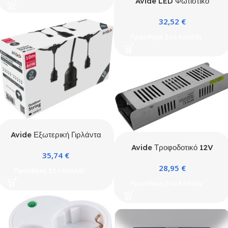
Avide LED Φωτιστικό
Οροφής Design
32,52
€
Τροφοδοτικό 2.4G 80W-
120W TUYA
Προσθήκη Στο Καλάθι
Avide Εξωτερική Γιρλάντα
E27 10m 10 Θέσεων
Avide Τροφοδοτικό 12V
35,74
€
250W IP20 Slim
28,95
€
Προσθήκη Στο Καλάθι
Προσθήκη Στο Καλάθι