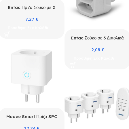
Entac Πρίζα Σούκο με 2
Θύρες USB (total 2.1A)
7,27
€
Μπορντό
Προσθήκη Στο Καλάθι
Entac Σούκο σε 3 Διπολικά
(3 Euro)
2,08
€
Προσθήκη Στο Καλάθι
Modee Smart Πρίζα SPC
(Tuya Wi-Fi) 16A με
12,74
€
Μετρητή Κατανάλωσης