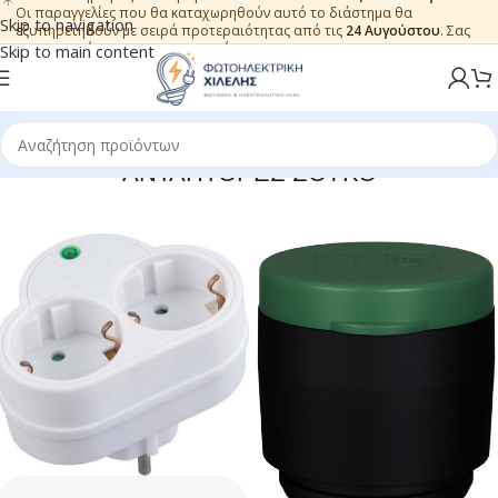
Οι παραγγελίες που θα καταχωρηθούν αυτό το διάστημα θα
Skip to navigation
εξυπηρετηθούν με σειρά προτεραιότητας από τις
24 Αυγούστου
. Σας
ευχαριστούμε για την εμπιστοσύνη.
Skip to main content
ΑΝΤΑΠΤΟΡΕΣ ΣΟΥΚΟ