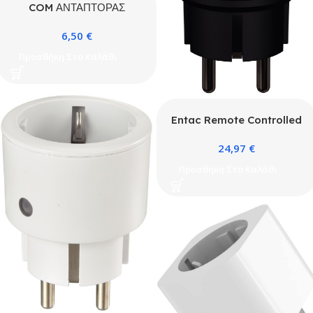
COM ΑΝΤΑΠΤΟΡΑΣ
ΡΕΥΜΑΤΟΣ ΧΩΡΙΣ
6,50
€
ΔΙΑΚΟΠΤΗ 2xΣΟΥΚΟ ΜΕ
ΠΡΟΣΤΑΣΙΑ
Προσθήκη Στο Καλάθι
Entac Remote Controlled
IP44 Socket Set 2xIP44
24,97
€
Sockets with RC
Προσθήκη Στο Καλάθι