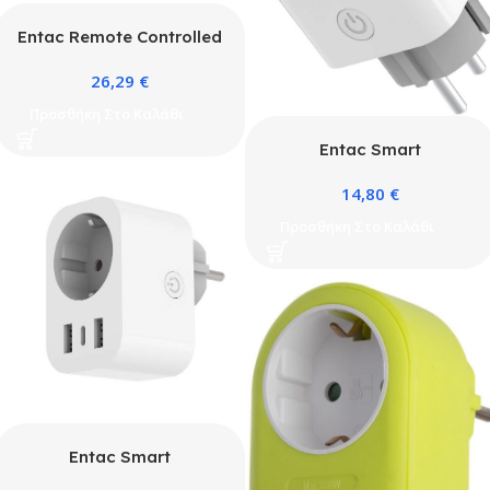
Entac Remote Controlled
Socket Set 3xSockets
26,29
€
with RC
Προσθήκη Στο Καλάθι
Entac Smart
Μετασχηματιστής με
14,80
€
Μετρητή Ισχύος WIBLE
Προσθήκη Στο Καλάθι
Entac Smart
Προσαρμογέας