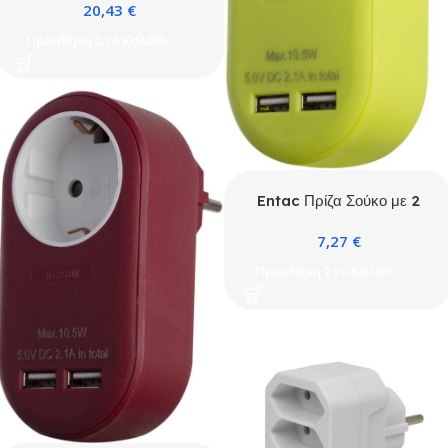
20,43
€
Τροφοδοσίας 2.4A WIBLE
Προσθήκη Στο Καλάθι
Entac Πρίζα Σούκο με 2
Θύρες USB (total 2.1A)
7,27
€
Λάιμ
Προσθήκη Στο Καλάθι