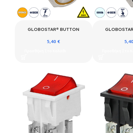
GLOBOSTAR® BUTTON
GLOBOSTAR
70779 Φωτιζόμενος Χωνευτός
70780 Φωτιζόμ
5,40
€
5,4
Διακόπτης Push On LED AC
Διακόπτης On/O
220-240V 1 x 3A 690W
1 x 3A 690W M
Προσθήκη Στο Καλάθι
Προσθήκη Στο Κ
Αδιάβροχο IP65 Πορτοκαλί –
IP65 Ψυχρό Λ
Μ1.8 x Π1.8 x Υ2cm – 2 Χρόνια
Μ1.8 x Π1.8 x Υ
Εγγύηση
Εγγύ