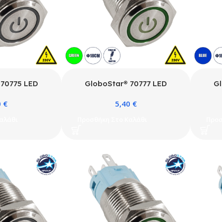
 70775 LED
GloboStar® 70777 LED
Gl
 Διακόπτης
Φωτιζόμενος Διακόπτης
Φ
0
€
5,40
€
ουτόν PUSH On
Χωνευτός – Μπουτόν PUSH On
Χωνε
AC 220-240V
Ανοξείδωτος AC 220-240V
Ανο
αλάθι
Προσθήκη Στο Καλάθι
Προσ
67 Φ18mm με
Αδιάβροχο IP67 Φ18mm με
Αδι
υχρό Λευκό
Angel Eye Πράσινο
0K