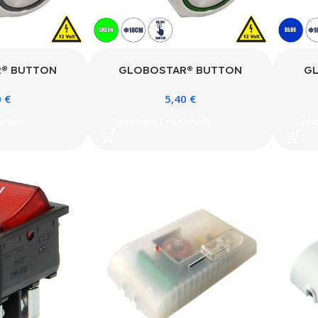
® BUTTON
GLOBOSTAR® BUTTON
G
ενος Χωνευτός
70782 Φωτιζόμενος Χωνευτός
7078
0
€
5,40
€
ff LED DC 12V
Διακόπτης On/Off LED DC 12V
Διακό
ax Αδιάβροχο
1 x 3A 690W Max Αδιάβροχο
1 x 
αλάθι
Προσθήκη Στο Καλάθι
Προσ
ευκό 6000K –
IP65 Πράσινο – Μ1.8 x Π1.8 x
IP6
2cm – 2 Χρόνια
Υ2cm – 2 Χρόνια Εγγύηση
Υ2c
ηση