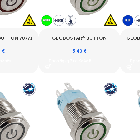
UTTON 70771
GLOBOSTAR® BUTTON
GLOB
ς Χωνευτός
70772 Φωτιζόμενος Χωνευτός
Φ
0
€
5,40
€
/Off LED AC
Διακόπτης On/Off LED AC
Δια
 3A 690W Max
220-240V 1 x 3A 690W Max
220-
αλάθι
Προσθήκη Στο Καλάθι
Προσ
Κόκκινο – Μ1.8
Αδιάβροχο IP65 Πράσινο –
Αδιάβ
x Υ2cm
Μ1.8 x Π1.8 x Υ2cm – 2 Χρόνια
Π1
Εγγύηση