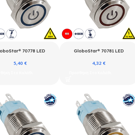
oboStar® 70778 LED
GloboStar® 70781 LED
ωτιζόμενος Διακόπτης
Φωτιζόμενος Διακόπτης
5,40
€
4,32
€
υτός – Μπουτόν PUSH On
Χωνευτός – Μπουτόν On/Off
ξείδωτος AC 220-240V
Ανοξείδωτος DC 12V με Angel
θήκη Στο Καλάθι
Προσθήκη Στο Καλάθι
άβροχο IP67 Φ18mm με
Eye Αδιάβροχο Φ18mm IP67
Angel Eye Μπλε
Κόκκινο