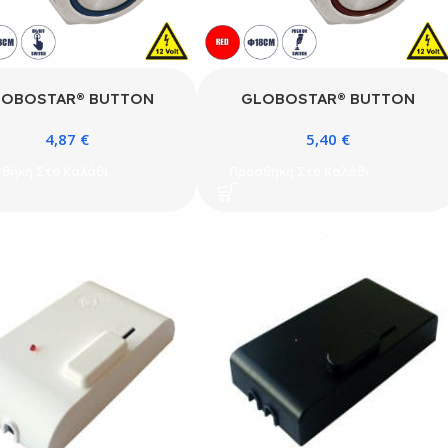
LOBOSTAR® BUTTON
GLOBOSTAR® BUTTON
3 Φωτιζόμενος Χωνευτός
70786 Φωτιζόμενος Χωνευτός
4,87
€
5,40
€
πτης On/Off LED DC 12V
Διακόπτης Push On LED DC
3A 690W Max Αδιάβροχο
12V 1 x 3A 690W Max
θήκη Στο Καλάθι
Προσθήκη Στο Καλάθι
5 Μπλε – Μ1.8 x Π1.8 x
Αδιάβροχο IP65 Κόκκινο – Μ1.8
m – 2 Χρόνια Εγγύηση
x Π1.8 x Υ2cm