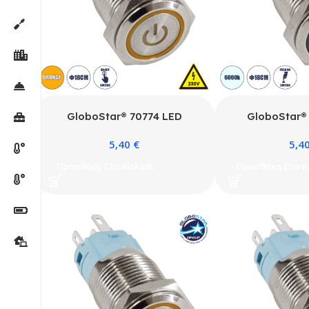
GloboStar® 70774 LED
GloboStar®
Φωτιζόμενος Διακόπτης
Φωτιζόμενος
5,40
€
5,4
Χωνευτός – Μπουτόν On/Off
Χωνευτός – Μπ
Ανοξείδωτος AC 220-240V
Ανοξείδωτος 
Προσθήκη Στο Καλάθι
Προσθήκη Στο Κ
Αδιάβροχο IP67 Φ18mm με
Αδιάβροχο IP
Angel Eye Πορτοκαλί
Angel Eye Ψ
600