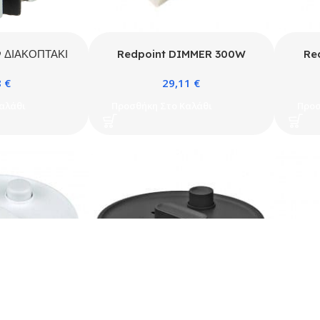
9 ΔΙΑΚΟΠΤΑΚΙ
Redpoint DIMMER 300W
Re
ΤΕΤΡΑΓΩΝΟ
230V ΔΙΑΦΑΝΟ
8
€
29,11
€
 ORNO
αλάθι
Προσθήκη Στο Καλάθι
Προσ