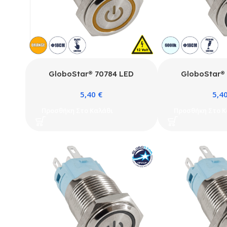
GloboStar® 70784 LED
GloboStar®
Φωτιζόμενος Διακόπτης
Φωτιζόμενος
5,40
€
5,4
Χωνευτός – Μπουτόν On/Off
Χωνευτός – Μπ
Ανοξείδωτος DC 12V με Angel
Ανοξείδωτος DC
Προσθήκη Στο Καλάθι
Προσθήκη Στο Κ
Eye Αδιάβροχο Φ18mm IP67
Eye Αδιάβροχ
Πορτοκαλί
Ψυχρό Λευ