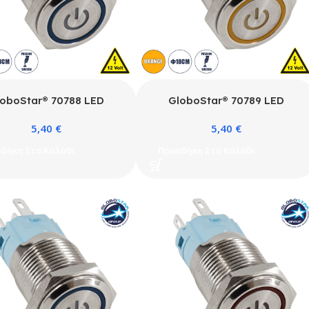
oboStar® 70788 LED
GloboStar® 70789 LED
ωτιζόμενος Διακόπτης
Φωτιζόμενος Διακόπτης
5,40
€
5,40
€
υτός – Μπουτόν PUSH On
Χωνευτός – Μπουτόν PUSH On
είδωτος DC 12V με Angel
Ανοξείδωτος DC 12V με Angel
θήκη Στο Καλάθι
Προσθήκη Στο Καλάθι
Αδιάβροχο Φ18mm IP67
Eye Αδιάβροχο Φ18mm IP67
Μπλε
Πορτοκαλί