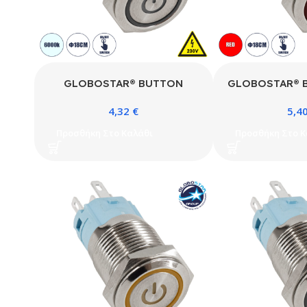
GLOBOSTAR® BUTTON
GLOBOSTAR® B
70770 Φωτιζόμενος Χωνευτός
Φωτιζόμενο
4,32
€
5,4
Διακόπτης On/Off LED AC
Διακόπτης On
220-240V 1 x 3A 690W
220-240V 1 x
Προσθήκη Στο Καλάθι
Προσθήκη Στο Κ
Αδιάβροχο IP65 Ψυχρό Λευκό
Αδιάβροχο IP65 
6000K – Μ1.8 x Π1.8 x Υ2cm –
x Π1.8 
2 Χρόνια Εγγύηση