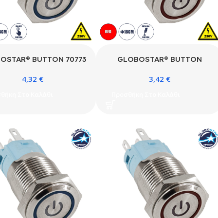
OSTAR® BUTTON 70773
GLOBOSTAR® BUTTON
ωτιζόμενος Χωνευτός
70776 Φωτιζόμενος Χωνευτός
4,32
€
3,42
€
κόπτης On/Off LED AC
Διακόπτης Push On LED AC
240V 1 x 3A 690W Max
220-240V 1 x 3A 690W
θήκη Στο Καλάθι
Προσθήκη Στο Καλάθι
ροχο IP65 Μπλε – Μ1.8 x
Αδιάβροχο IP65 Κόκκινο – Μ1.8
.8 x Υ2cm – 2 Χρόνια
x Π1.8 x Υ2cm – 2 Χρόνια
Εγγύηση
Εγγύηση