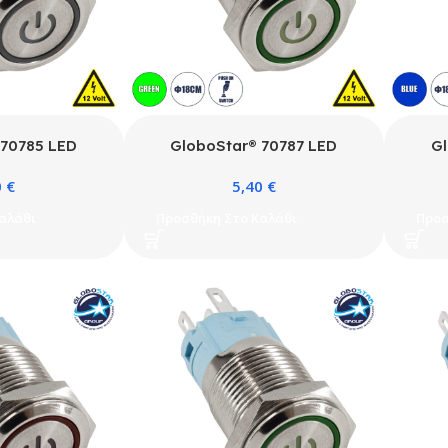
 70785 LED
GloboStar® 70787 LED
Gl
 Διακόπτης
Φωτιζόμενος Διακόπτης
Φ
0
€
5,40
€
ουτόν PUSH On
Χωνευτός – Μπουτόν PUSH On
Χωνε
 12V με Angel
Ανοξείδωτος DC 12V με Angel
Ανοξ
αλάθι
Προσθήκη Στο Καλάθι
Προσ
ο Φ18mm IP67
Eye Αδιάβροχο Φ18mm IP67
Eye 
κό 6000K
Πράσινο