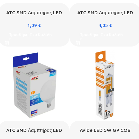
ATC SMD Λαμπτήρας LED
ATC SMD Λαμπτήρας LED
A60 230V 11W/1055LM
Globe G120 230V
1,09
€
4,05
€
E27 3000K
18W/1850LM E27 6500K
Προσθήκη Στο Καλάθι
Προσθήκη Στο Καλάθι
ATC SMD Λαμπτήρας LED
Avide LED 5W G9 COB
Globe G125 230V
NW 4000K Ντιμαριζόμενο