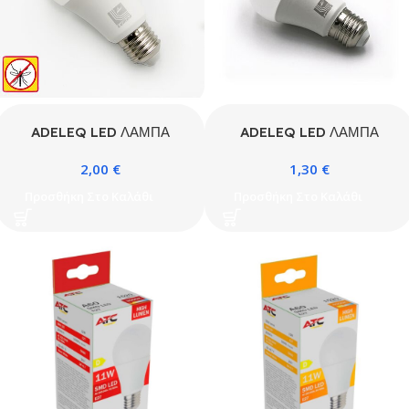
ADELEQ LED ΛΑΜΠΑ
ADELEQ LED ΛΑΜΠΑ
ΑΧΛΑΔΙ Ε27 10W 230V
ΑΧΛΑΔΙ Ε27 12W 230V
2,00
€
1,30
€
ΚΙΤΡΙΝΟ
ΨΥΧΡΟ 6200Κ
ΕΝΤΟΜΟΑΠΩΘΗΤΙΚΟ
Προσθήκη Στο Καλάθι
Προσθήκη Στο Καλάθι