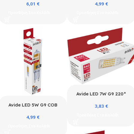
6,01
€
4,99
€
24W/2500LM E27 6500K
Προσθήκη Στο Καλάθι
Προσθήκη Στο Καλάθι
Avide LED 7W G9 220°
Θερμό 3000K flat
Avide LED 5W G9 COB
3,83
€
WW 3000K Ντιμαριζόμενο
Προσθήκη Στο Καλάθι
4,99
€
Προσθήκη Στο Καλάθι