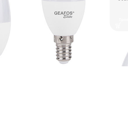
6
Προσ
Geafos elite Λάμπα LED Κερί
6W E14 6400K ELITE
1,00
€
Προσθήκη Στο Καλάθι
άμπα LED Κερί
K Dimmable
0
€