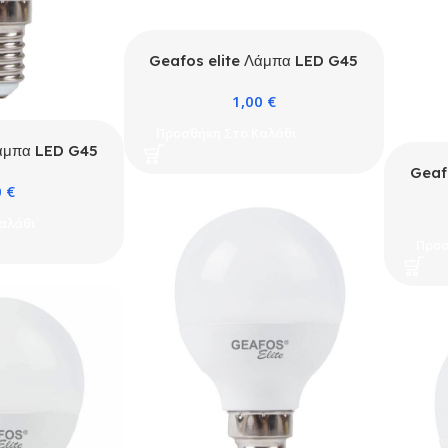
Geafos elite Λάμπα LED G45
5W E27 6400K ELITE
1,00
€
Προσθήκη Στο Καλάθι
Λάμπα LED G45
00K ELITE
Geaf
0
€
6
αλάθι
Προσ