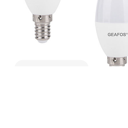
Geafos elite Λάμπα LED Κερί
6W E14 4000K ELITE
1,00
€
Προσθήκη Στο Καλάθι
Geafos elite Λ
6W Ε14 6400
2,4