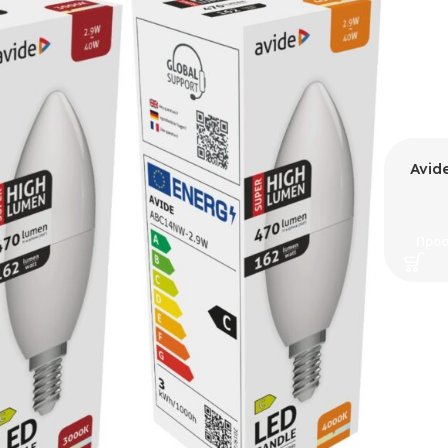
Avid
Προσ