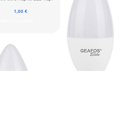
W E14 3000K ΕLITE
1,00
€
θήκη Στο Καλάθι
Geafos elite Λάμπα LED Κερί