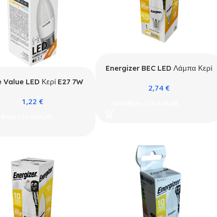
Energizer BEC LED Λάμπα Κερί
4.9W E14 470lm 3000K Θερμό
e Value LED Κερί E27 7W
2,74
€
Λευκό
NW 4000K
1,22
€
Προσθήκη Στο Καλάθι
θήκη Στο Καλάθι