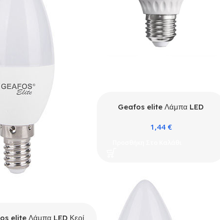
Geafos elite Λάμπα LED
GLOBE EVEL G45 5W E14
1,44
€
2700K
Προσθήκη Στο Καλάθι
os elite Λάμπα LED Κερί