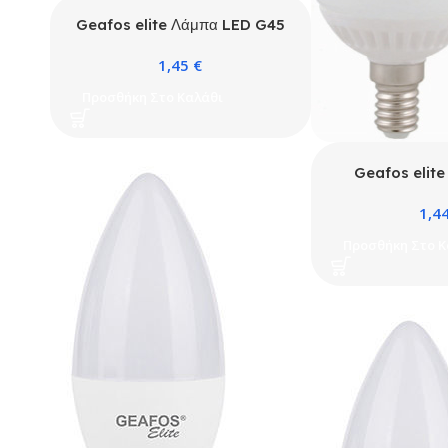
Geafos elite Λάμπα LED G45
9W E27 4000K ELITE
1,45
€
Προσθήκη Στο Καλάθι
Geafos elit
GLOBE Φ50 M
1,4
640
Προσθήκη Στο Κ