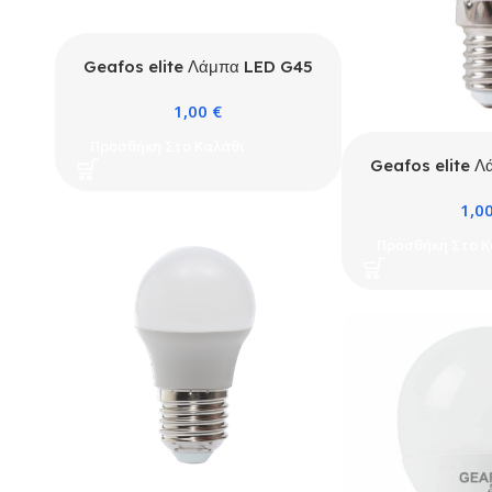
Geafos elite Λάμπα LED G45
5W E27 4000K ELITE
1,00
€
Προσθήκη Στο Καλάθι
Geafos elite 
6W E14 30
1,0
Προσθήκη Στο Κ