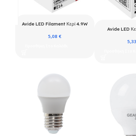
Avide LED Filament Κερί 4.9W
Avide LED Κε
E14 Θερμό 2700K Super
Θερμό 3000K 
5,08
€
Υψηλής Φωτεινότητας
5,3
Φωτειν
Προσθήκη Στο Καλάθι
Προσθήκη Στο Κ