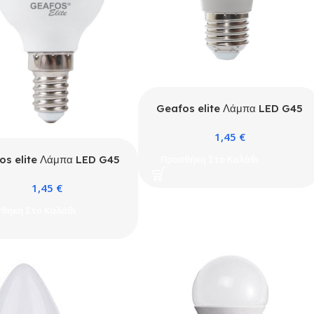
Geafos elite Λάμπα LED G45
9W E27 3000K ELITE
1,45
€
Προσθήκη Στο Καλάθι
os elite Λάμπα LED G45
W E14 6400K ELITE
1,45
€
θήκη Στο Καλάθι