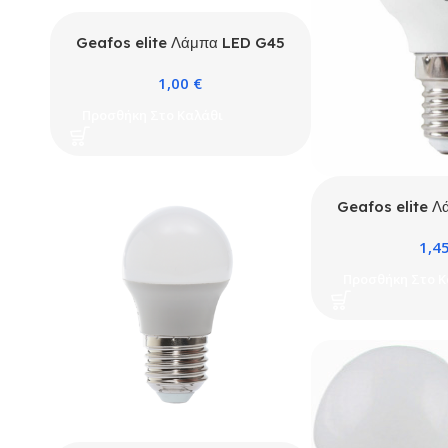
Geafos elite Λάμπα LED G45
6W E27 3000K ELITE
1,00
€
Προσθήκη Στο Καλάθι
Geafos elite 
9W E14 40
1,4
Προσθήκη Στο Κ