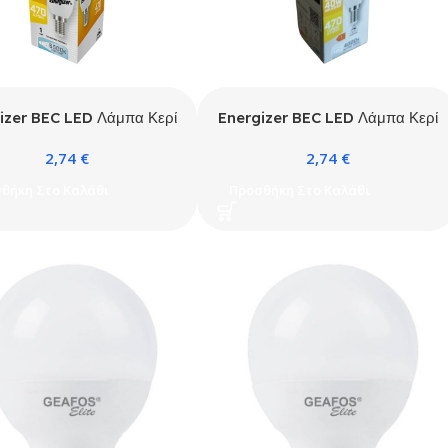
izer BEC LED Λάμπα Κερί
Energizer BEC LED Λάμπα Κερί
E14 470lm 6500K Ψυχρό
4.9W E14 470lm 4000K
2,74
€
2,74
€
Λευκό
Φυσικό Λευκό
θήκη Στο Καλάθι
Προσθήκη Στο Καλάθι