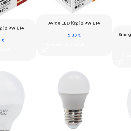
Avide LED Κερί 2.9W E14
ρί 2.9W E14
Λευκό 4000K Super Υψηλής
Super Υψηλής
Energ
5,33
€
Φωτεινότητας
3
€
ότητας
4.9W 
Προσθήκη Στο Καλάθι
αλάθι
Προσ