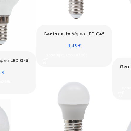
Geafos elite Λάμπα LED G45
9W E14 3000K ELITE
1,45
€
Προσθήκη Στο Καλάθι
Λάμπα LED G45
00K ELITE
Geaf
5
€
9
αλάθι
Προσ