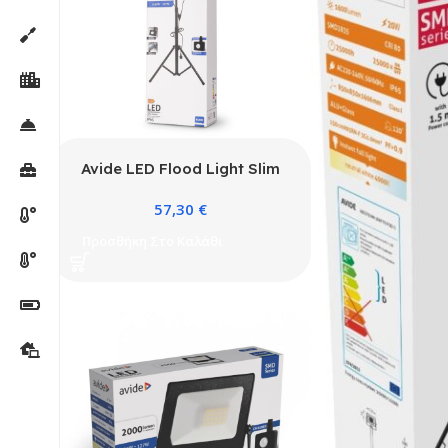
Avide LED Flood Light Slim
Αισθητήρας PIR, SMD 2x30W
57,30
€
CW 6400K 2 Κεφαλές με
Τρίποδο
Προσθήκη Στο Καλάθι