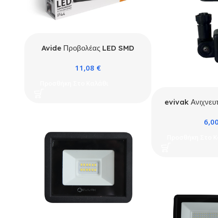
Avide Προβολέας LED SMD
30W NW 4000K με
11,08
€
Προαιρετικό PIR
Προσθήκη Στο Καλάθι
evivak Ανιχνευτ
προβολέα LED 
6,0
10
Προσθήκη Στο Κ