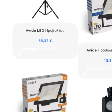
Avide LED Προβολέας
Εργασίας Slim SMD 2x30W
55,37
€
NW 4000K με Τρίποδο &
Υποδοχή Αισθητήρα PIR
Προσθήκη Στο Καλάθι
Avide Προβολ
30W CW 6400K
13,
σύνδεση και Πρ
Προσθήκη Στο Κ