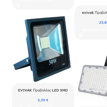
evivak Προβο
50W-75W-100
23,
ματ αντιθαμβ
Προσθήκη Στο Κ
EVIVAK Προβολέας LED SMD
30W 2700Κ Μαύρος
5,50
€