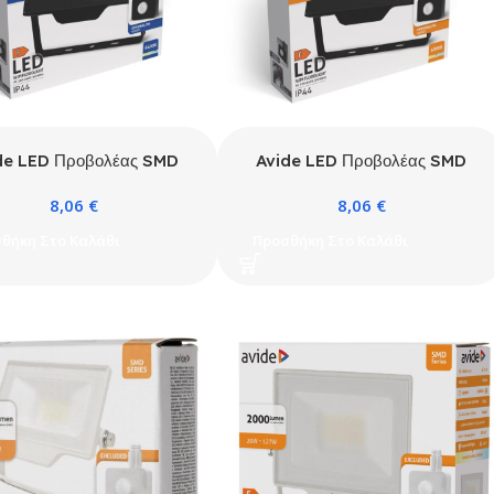
de LED Προβολέας SMD
Avide LED Προβολέας SMD
20W CW 6400K με
20W NW 4000K με
8,06
€
8,06
€
Προαιρετικό PIR
Προαιρετικό PIR
θήκη Στο Καλάθι
Προσθήκη Στο Καλάθι