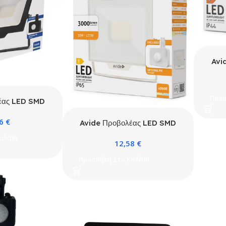
Avi
10W N
Προ
Προσ
έας LED SMD
 με Γρήγορη
86
€
οαιρετικό PIR
Avide Προβολέας LED SMD
30W NW 4000K με Δυνατότητα
αλάθι
12,58
€
Προσθήκης Αισθητήρα PIR
Λευκό
Προσθήκη Στο Καλάθι