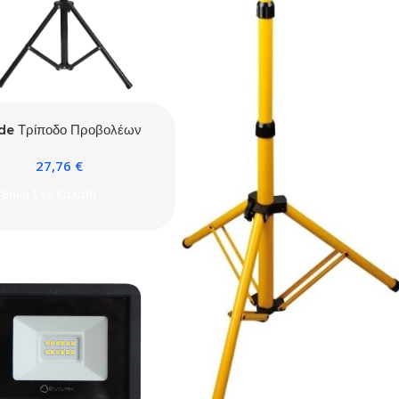
de Τρίποδο Προβολέων
Διπλό
27,76
€
θήκη Στο Καλάθι