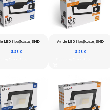
de LED Προβολέας SMD
Avide LED Προβολέας SMD
W 6400K με Προαιρετικό
10W NW 4000K με
5,58
€
5,58
€
PIR
Προαιρετικό PIR
θήκη Στο Καλάθι
Προσθήκη Στο Καλάθι