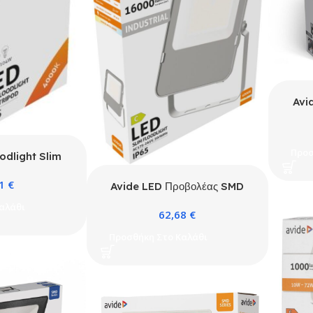
Avi
Προσ
odlight Slim
te 4000K 1
21
€
h Tripod
Avide LED Προβολέας SMD
Industrial 100W Λευκό 4000K
αλάθι
62,68
€
160lm/W
Προσθήκη Στο Καλάθι