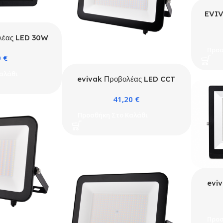
EVIV
λέας LED 30W
0K Slim
Προσ
0
€
αλάθι
evivak Προβολέας LED CCT
100W-150W-200W Μαύρος με
41,20
€
ματ αντιθαμβωτικό γυαλί
Προσθήκη Στο Καλάθι
evi
Προσ