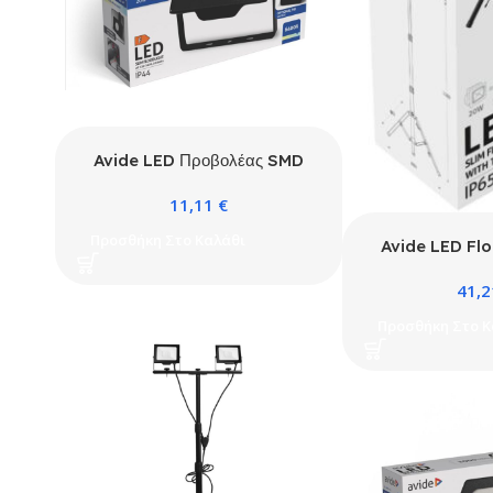
Avide LED Προβολέας SMD
20W CW 6400K Quick conn.
11,11
€
με Προαιρετικό PIR
Προσθήκη Στο Καλάθι
Avide LED Flo
SMD 20W Whi
41,
Head wit
Προσθήκη Στο Κ