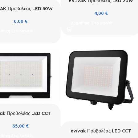
EVIVAK Προβολέας LED 20W
SMD 6400K IP66 Μαύρος
AK Προβολέας LED 30W
4,00
€
SMD 4000K IP66
6,00
€
Προσθήκη Στο Καλάθι
θήκη Στο Καλάθι
vak Προβολέας LED CCT
300W Μαύρος με ματ
65,00
€
αντιθαμβωτικό γυαλί
evivak Προβολέας LED CCT
θήκη Στο Καλάθι
25W-35W-50W Μαύρος με ματ