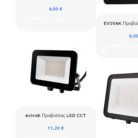
SMD 4000K IP66
4,00
€
Προσθήκη Στο Καλάθι
EVIVAK Προβο
SMD 640
6,0
Προσθήκη Στο Κ
evivak Προβολέας LED CCT
10W-20W-30W Μαύρος με ματ
11,20
€
αντιθαμβωτικό γυαλί
Προσθήκη Στο Καλάθι