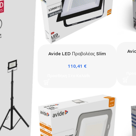
Avi
Avide LED Προβολέας Slim
10W C
SMD 150W Λευκό 4000K
110,41
€
Προσ
Προσθήκη Στο Καλάθι