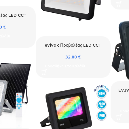
λέας LED CCT
W Μαύρος με
80
€
ωτικό γυαλί
αλάθι
evivak Προβολέας LED CCT
75W-115W-150W Μαύρος με
32,00
€
ματ αντιθαμβωτικό γυαλί
Προσθήκη Στο Καλάθι
EVIV
3
Προσ