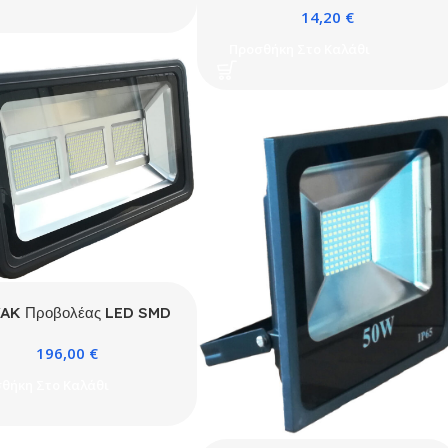
14,20
€
αντιθαμβωτικό γυαλί
Προσθήκη Στο Καλάθι
AK Προβολέας LED SMD
00W 6400K Μαύρος
196,00
€
θήκη Στο Καλάθι