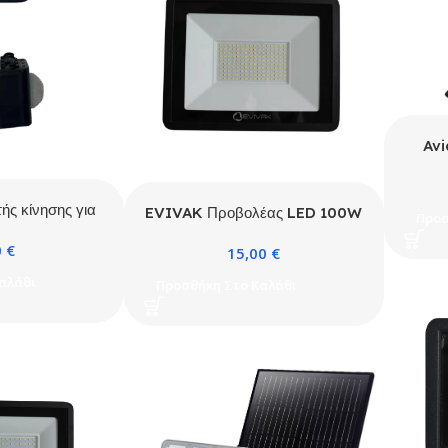
Avi
ής κίνησης για
EVIVAK Προβολέας LED 100W
Προσ
CCT 30W-50W-
SMD 4000K IP66
0
€
0W
15,00
€
αλάθι
Προσθήκη Στο Καλάθι