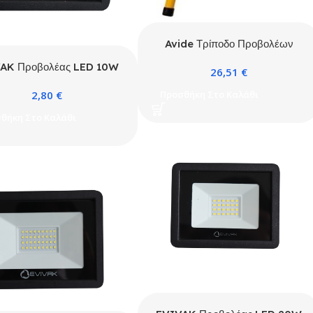
Avide Τρίποδο Προβολέων
Μονό
AK Προβολέας LED 10W
26,51
€
D 6400K Slim Μαύρος
2,80
€
Προσθήκη Στο Καλάθι
θήκη Στο Καλάθι