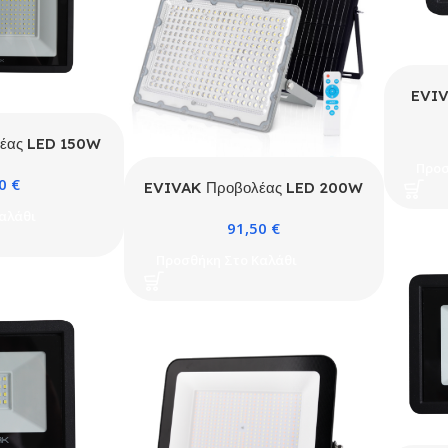
EVIV
SM
έας LED 150W
0K IP66
Προσ
50
€
EVIVAK Προβολέας LED 200W
6000K με ηλιακό πάνελ Solar
αλάθι
91,50
€
Προσθήκη Στο Καλάθι