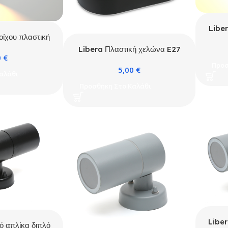
Liber
οίχου πλαστική
10 Λευκή
Libera Πλαστική χελώνα E27
0
€
Μαύρη (2010S)
Προσ
5,00
€
αλάθι
Προσθήκη Στο Καλάθι
Liber
ό απλίκα διπλό