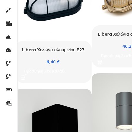
Libera Xελώνα 
Ε27 IP64 O
46,
Libera Xελώνα αλουμινίου E27
Προσθήκη Στο Κ
Μαύρη (2011S)
6,40
€
Προσθήκη Στο Καλάθι