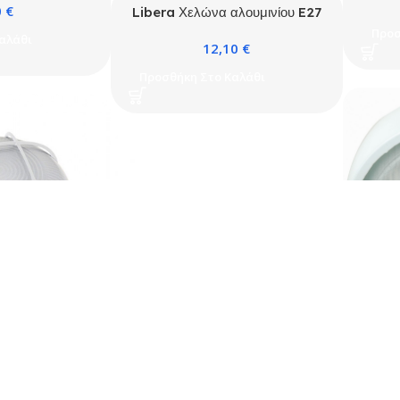
0
€
Libera Χελώνα αλουμινίου E27
Λευκή (2011L)
Προσ
αλάθι
12,10
€
Προσθήκη Στο Καλάθι
Liber
Προσ
αλουμινίου E27
2001S)
0
€
Libera Χελώνα αλουμινίου E27