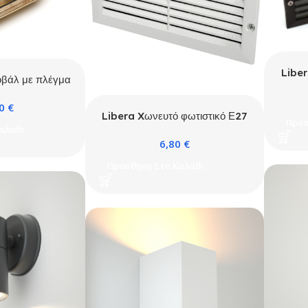
Liber
οβάλ με πλέγμα
ρείχαλκος
20
€
Libera Xωνευτό φωτιστικό Ε27
Προσ
αλάθι
Λευκό (2081)
6,80
€
Προσθήκη Στο Καλάθι