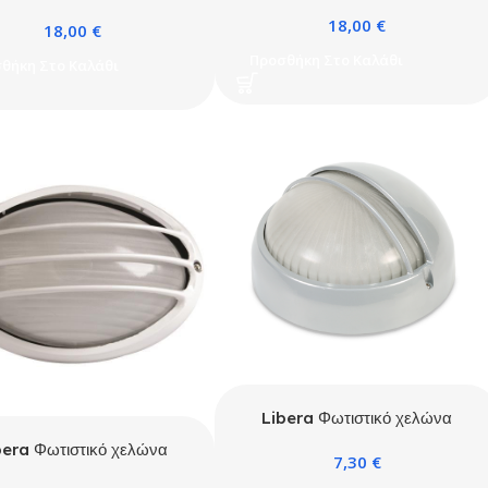
εξωτερικό 2xGU10 IP54 Λευκό
ερικό 2xGU10 IP54 Γκρι
18,00
€
18,00
€
Προσθήκη Στο Καλάθι
θήκη Στο Καλάθι
Libera Φωτιστικό χελώνα
2023S E27 IP54 Τιτάνιο
bera Φωτιστικό χελώνα
7,30
€
034S E27 IP54 Λευκό