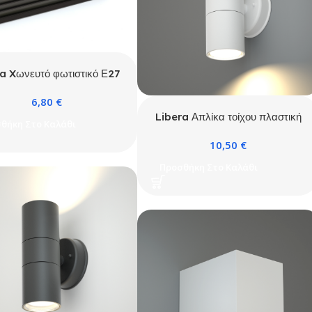
a Xωνευτό φωτιστικό Ε27
Μαύρο (2081)
6,80
€
Libera Απλίκα τοίχου πλαστική
θήκη Στο Καλάθι
Kento 2xGU10 Λευκή
10,50
€
Προσθήκη Στο Καλάθι