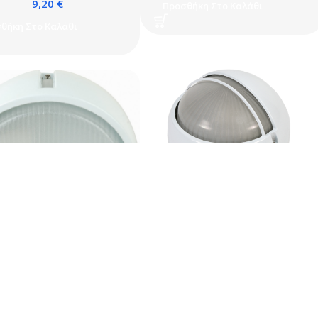
9,20
€
Προσθήκη Στο Καλάθι
θήκη Στο Καλάθι
a Χελώνα αλουμινίου E27
Libera Χελώνα αλουμινίου E27
Λευκή (2801L)
Λευκή (2023S)
11,90
€
7,30
€
θήκη Στο Καλάθι
Προσθήκη Στο Καλάθι