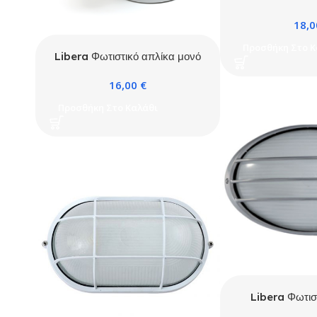
εξωτερικό 2xGU
18,
Προσθήκη Στο Κ
Libera Φωτιστικό απλίκα μονό
εξωτερικό 1xGU10 IP54 Λευκό
16,00
€
Προσθήκη Στο Καλάθι
Libera Φωτισ
2034S E27 I