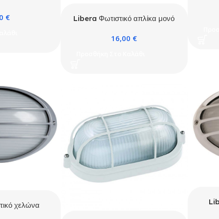
εξωτ
10 IP54 Μαύρο
00
€
Libera Φωτιστικό απλίκα μονό
εξωτερικό 1xGU10 IP54 Γκρι
Προσ
αλάθι
16,00
€
Προσθήκη Στο Καλάθι
Li
τικό χελώνα
2
P54 Τιτάνιο