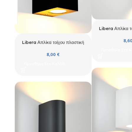
Libera Απλίκα τ
Kento1xGU
8,6
Libera Απλίκα τοίχου πλαστική
Kimi 1xGU10 Μαύρη
Προσθήκη Στο Κ
8,00
€
Προσθήκη Στο Καλάθι