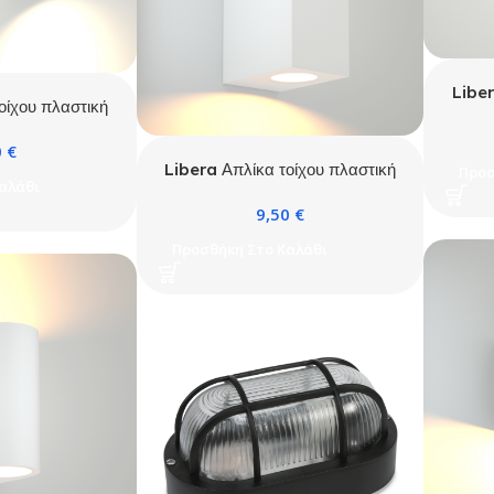
Liber
οίχου πλαστική
K
10 Μαύρη
0
€
Libera Απλίκα τοίχου πλαστική
Προσ
αλάθι
Kimi 2xGU10 Λευκή
9,50
€
Προσθήκη Στο Καλάθι