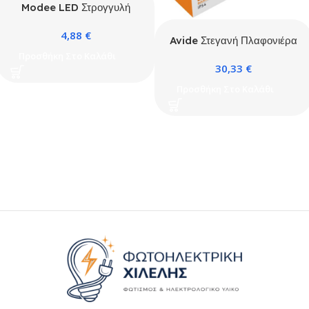
Modee LED Στρογγυλή
Απλίκα 18W 4000K IP65
4,88
€
Μαύρο ERP
Avide Στεγανή Πλαφονιέρα
Οροφής IP54 Στρογγυλό
Προσθήκη Στο Καλάθι
30,33
€
(Merkur-C) 12W Λευκό
4000K Γκρί
Προσθήκη Στο Καλάθι