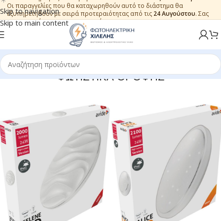
Οι παραγγελίες που θα καταχωρηθούν αυτό το διάστημα θα
Skip to navigation
εξυπηρετηθούν με σειρά προτεραιότητας από τις
24 Αυγούστου
. Σας
ευχαριστούμε για την εμπιστοσύνη.
Skip to main content
ΦΩΤΙΣΤΙΚΑ ΟΡΟΦΗΣ