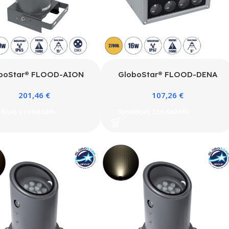
boStar® FLOOD-AION
GloboStar® FLOOD-DENA
0227 Προβολέας Wall
90485 Επιτοίχιος Προβολέας
201,46
€
107,26
€
r Special Water Effect
Wall Washer για Φωτισμό
δικού Εφέ Νερού LED 40W
Κτιρίων – Απλίκα & Δαπέδου
θήκη Στο Καλάθι
Προσθήκη Στο Καλάθι
m 15° DC 24V Αδιάβροχο
LED 16W 1440lm 5° DC 24V
L35.5 x W31.5 x H16.5cm
Αδιάβροχο IP67 Μ15.5 x Π13 x
 DMX512 – Γκρι Ανθρακί
Υ9.1cm Θερμό Λευκό 2700K –
– 3 Years Warranty
Γκρι Ανθρακί – 3 Years
Warranty