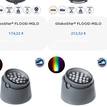
boStar® FLOOD-MILO
GloboStar® FLOOD-MILO
 Κινούμενος Προβολέας –
90741 Κινούμενος Προβολέας –
174,22
€
212,52
€
 Φωτισμού Wall Washer
Σποτ Φωτισμού Wall Washer
Φωτισμό Κτιρίων LED 24W
για Φωτισμό Κτιρίων LED 48W
θήκη Στο Καλάθι
Προσθήκη Στο Καλάθι
m 10° DC 24V Αδιάβροχο
4560lm 10° AC 220-240V
7 Φ22 x Υ30cm RGBW
Αδιάβροχο IP67 Φ26 x Υ30cm
512 – Γκρι Ανθρακί – 3
Φυσικό Λευκό 4500K – Γκρι
Χρόνια Εγγύηση
Ανθρακί – 3 Χρόνια Εγγύηση