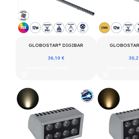
GLOBOSTAR® DIGIBAR
GLOBOSTAR
90212 Ψηφιακή Pixel
90213 Ψηφι
36,10
€
30,
Addressable Facade Μπάρα
Addressable 
LED 12W 600lm 45° DC 24V
LED 12W 840lm
Προσθήκη Στο Καλάθι
Προσθήκη Στο Κ
Αδιάβροχο IP65 8 x Pixel
Αδιάβροχο IP
Πολύχρωμο RGB Dimmable
Θερμό Λευ
DMX512 SPI/TTL Protocol IC
Dimmable DMX
UCS512C4 – Bridgelux SMD
Protocol IC
Chip – Γκρι Ανθρακί – Μ100 x
Bridgelux SMD
Π3.5 x Υ3.2cm – 3 Χρόνια
με Λευκό Γαλακ
Εγγύηση
Μ100 x Π3 x
Χρόνια 