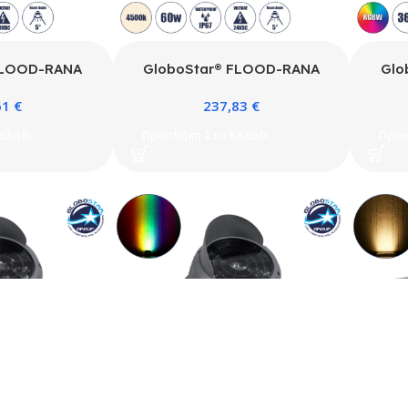
FLOOD-RANA
GloboStar® FLOOD-RANA
Glo
ος Προβολέας –
90492 Κινούμενος Προβολέας –
90751
61
€
237,83
€
 Wall Washer
Σποτ Φωτισμού Wall Washer
Σποτ
ιρίων LED 36W
για Φωτισμό Κτιρίων LED 60W
για 
αλάθι
Προσθήκη Στο Καλάθι
Προσ
24V Αδιάβροχο
5700lm 5° DC 24V Αδιάβροχο
3060
Υ20cm Φυσικό
IP67 Φ30 x Υ21cm Φυσικό
IP
Γκρι – 3 Years
Λευκό 4500K – Γκρι – 3 Years
DMX
anty
Warranty