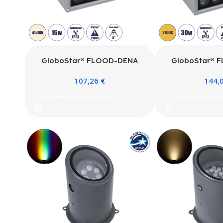
GloboStar® FLOOD-DENA
GloboStar® 
90486 Επιτοίχιος Προβολέας
90487 Επιτοίχ
107,26
€
144,
Wall Washer για Φωτισμό
Wall Washer 
Κτιρίων – Απλίκα & Δαπέδου
Κτιρίων – Απλ
Προσθήκη Στο Καλάθι
Προσθήκη Στο Κ
LED 16W 1520lm 5° DC 24V
LED 30W 2700
Αδιάβροχο IP67 Μ15.5 x Π13 x
Αδιάβροχο IP67
Υ9.1cm Φυσικό Λευκό 4500K –
Υ12cm Θερμό Λ
Γκρι Ανθρακί – 3 Years
Γκρι Ανθρακ
Warranty
Warr