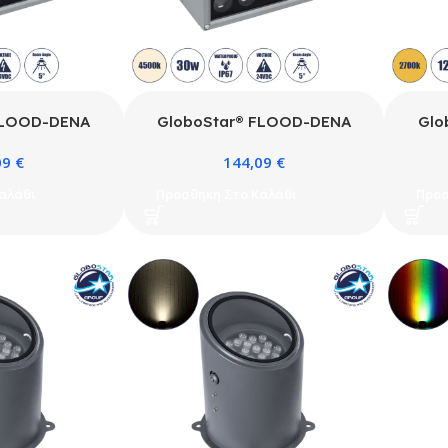
FLOOD-DENA
GloboStar® FLOOD-DENA
Glo
ιος Προβολέας
90488 Επιτοίχιος Προβολέας
90734
09
€
144,09
€
για Φωτισμό
Wall Washer για Φωτισμό
Σποτ
ίκα & Δαπέδου
Κτιρίων – Απλίκα & Δαπέδου
για 
αλάθι
Προσθήκη Στο Καλάθι
Προσ
lm 5° DC 24V
LED 30W 2850lm 5° DC 24V
108
 Μ18.5 x Π13 x
Αδιάβροχο IP67 Μ18.5 x Π13 x
Αδιά
ευκό 2700K –
Υ12cm Φυσικό Λευκό 4500K –
Θερ
ί – 3 Years
Γκρι Ανθρακί – 3 Years
Ανθρ
anty
Warranty