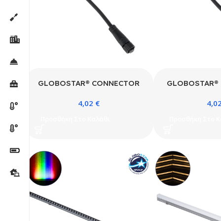
GLOBOSTAR® CONNECTOR
GLOBOSTAR®
999-0265 2 Pin Σύνδεσμος
999-0266 2 P
4,02
€
4,0
Τροφοδοσίας για Wall Washers
Τροφοδοσίας γι
& Προβολείς με Είσοδο 2 x
& Προβολείς μ
Προσθήκη Στο Καλάθι
Προσθήκη Στο Κ
0.25mm2 & Έξοδο 1 x
0.25mm2 & Έξο
Αρσενικό Βύσμα Αδιάβροχο
Βύσμα Αδιάβ
IP65 – Μαύρο – Μ20 x Π1.5 x
Μαύρο – Μ20 x 
Υ1.5cm