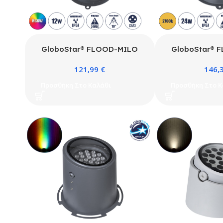
GloboStar® FLOOD-MILO
GloboStar® 
90736 Κινούμενος Προβολέας –
90737 Κινούμεν
121,99
€
146,
Σποτ Φωτισμού Wall Washer
Σποτ Φωτισμού
για Φωτισμό Κτιρίων LED 12W
για Φωτισμό Κτ
Προσθήκη Στο Καλάθι
Προσθήκη Στο Κ
1020lm 10° DC 24V Αδιάβροχο
2160lm 10° 
IP67 Φ17 x Υ26cm RGBW
Αδιάβροχο IP6
DMX512 – Γκρι Ανθρακί – 3
Θερμό Λευκό 
Χρόνια Εγγύηση
Ανθρακί – 3 Χ