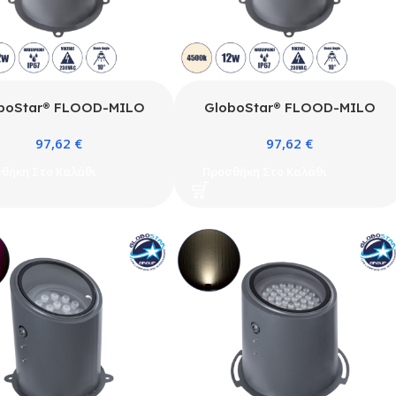
boStar® FLOOD-MILO
GloboStar® FLOOD-MILO
 Κινούμενος Προβολέας –
90735 Κινούμενος Προβολέας –
97,62
€
97,62
€
 Φωτισμού Wall Washer
Σποτ Φωτισμού Wall Washer
Φωτισμό Κτιρίων LED 12W
για Φωτισμό Κτιρίων LED 12W
θήκη Στο Καλάθι
Προσθήκη Στο Καλάθι
0lm 10° AC 220-240V
1140lm 10° AC 220-240V
βροχο IP67 Φ17 x Υ26cm
Αδιάβροχο IP67 Φ17 x Υ26cm
μό Λευκό 2700K – Γκρι
Φυσικό Λευκό 4500K – Γκρι
ακί – 3 Χρόνια Εγγύηση
Ανθρακί – 3 Χρόνια Εγγύηση