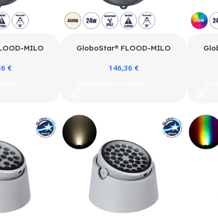
FLOOD-MILO
GloboStar® FLOOD-MILO
Glo
ος Προβολέας –
90738 Κινούμενος Προβολέας –
90739
36
€
146,36
€
 Wall Washer
Σποτ Φωτισμού Wall Washer
Σποτ
ιρίων LED 24W
για Φωτισμό Κτιρίων LED 24W
για 
αλάθι
Προσθήκη Στο Καλάθι
Προσ
AC 220-240V
2280lm 10° AC 220-240V
2040l
7 Φ22 x Υ30cm
Αδιάβροχο IP67 Φ22 x Υ30cm
IP6
2700K – Γκρι
Φυσικό Λευκό 4500K – Γκρι
DMX
ρόνια Εγγύηση
Ανθρακί – 3 Χρόνια Εγγύηση