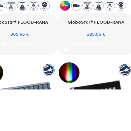
boStar® FLOOD-RANA
GloboStar® FLOOD-RANA
 Κινούμενος Προβολέας –
90752 Κινούμενος Προβολέας –
305,66
€
385,96
€
 Φωτισμού Wall Washer
Σποτ Φωτισμού Wall Washer
Φωτισμό Κτιρίων LED 36W
για Φωτισμό Κτιρίων LED 60W
θήκη Στο Καλάθι
Προσθήκη Στο Καλάθι
lm 5° DC 24V Αδιάβροχο
5100lm 5° DC 24V Αδιάβροχο
67 Φ26 x Υ18cm RGBW
IP67 Φ30 x Υ20cm RGBW
512 – Γκρι Ανθρακί – 3
DMX512 – Γκρι Ανθρακί – 3
Χρόνια Εγγύηση
Χρόνια Εγγύηση