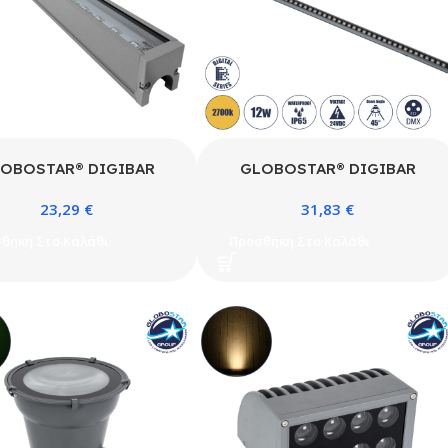
OBOSTAR® DIGIBAR
GLOBOSTAR® DIGIBAR
90210 Ψηφιακή Pixel
90211 Ψηφιακή Pixel
23,29
€
31,83
€
essable Facade Μπάρα
Addressable Facade Μπάρα
12W 600lm 45° DC 24V
LED 12W 840lm 45° DC 24V
θήκη Στο Καλάθι
Προσθήκη Στο Καλάθι
ιάβροχο IP65 8 x Pixel
Αδιάβροχο IP65 8 x Pixel
ύχρωμο RGB Dimmable
Θερμό Λευκό 2700K
12 SPI/TTL Protocol IC
Dimmable DMX512 SPI/TTL
12C0 – Bridgelux SMD
Protocol IC UCS512C4 –
 – Γκρι Ανθρακί – Μ100 x
Bridgelux SMD Chip – Γκρι
.2 x Υ3cm – 3 Χρόνια
Ανθρακί – Μ100 x Π3.5 x
Εγγύηση
Υ3.2cm – 3 Χρόνια Εγγύηση