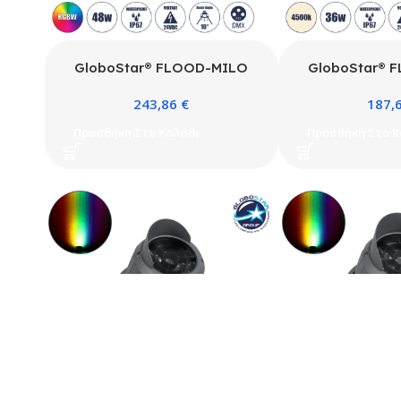
GloboStar® FLOOD-MILO
GloboStar® 
90742 Κινούμενος Προβολέας –
90490 Κινούμεν
243,86
€
187,
Σποτ Φωτισμού Wall Washer
Σποτ Φωτισμού
για Φωτισμό Κτιρίων LED 48W
για Φωτισμό Κτ
Προσθήκη Στο Καλάθι
Προσθήκη Στο Κ
4080lm 10° DC 24V Αδιάβροχο
3420lm 5° DC 
IP67 Φ26 x Υ30cm RGBW
IP67 Φ26.5 x 
DMX512 – Γκρι Ανθρακί – 3
Λευκό 4500K – 
Χρόνια Εγγύηση
Warr