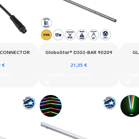
 CONNECTOR
GloboStar® DIGI-BAR 90209
GL
in Σύνδεσμος
Ψηφιακή Μπάρα Φωτισμού
2
€
21,35
€
α Wall Washers
Wall Washer Digital Pixel
Addr
ε Είσοδο 2 x
Facade Tuber Bar LED 12W
LED 
αλάθι
Προσθήκη Στο Καλάθι
Προσ
δο 1 x Θηλυκό
840lm 90° DC 24V Αδιάβροχο
Αδ
ροχο IP65 –
IP65 L100 x W3.2 x H3cm
Πολ
Π1.5 x Υ1.5cm
Θερμό Λευκό 2700K DMX512 –
DMX5
Ασημί με Διάφανο Κάλυμμα – 3
UCS5
Years Warranty
Chip
Π3