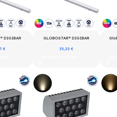
® DIGIBAR
GLOBOSTAR® DIGIBAR
Glo
ακή Pixel
90214 Ψηφιακή Pixel
9
27
€
35,33
€
Facade Μπάρα
Addressable Facade Μπάρα
Washe
 180° DC 24V
LED 12W 600lm 180° DC 24V
– Ει
αλάθι
Προσθήκη Στο Καλάθι
Προσ
65 8 x Pixel
Αδιάβροχο IP65 8 x Pixel
2400l
κό 2700K
Πολύχρωμο RGB Dimmable
IP65 
512 SPI/TTL
DMX512 SPI/TTL Protocol IC
RGBW
 UCS512C0 –
UCS512C0 – Bridgelux SMD
 Chip – Ασημί
Chip – Ασημί με Λευκό
τερό Κάλυμμα –
Γαλακτερό Κάλυμμα – Μ100 x
 Υ4.5cm – 3
Π3 x Υ4.5cm – 3 Χρόνια
Εγγύηση
Εγγύηση