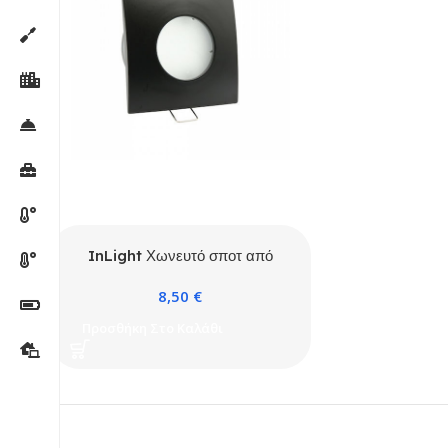
InLight Χωνευτό σποτ από
μαύρο μέταλλο 1XGU10 IP44
8,50
€
D:8cm
Προσθήκη Στο Καλάθι