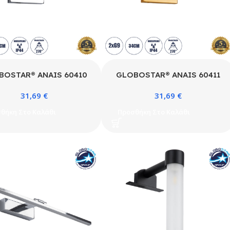
BOSTAR® ANAIS 60410
GLOBOSTAR® ANAIS 60411
έρνο Φωτιστικό Τοίχου –
Μοντέρνο Φωτιστικό Τοίχου –
31,69
€
31,69
€
κα Καθρέπτη Μπάνιου με
Απλίκα Καθρέπτη Μπάνιου με
υί 2 x G9 AC 220-240V
Ντουί 2 x G9 AC 220-240V
θήκη Στο Καλάθι
Προσθήκη Στο Καλάθι
 – Νίκελ Χρώμιο – Μ34 x
Αδιάβροχο IP44 – Χάλκινο &
Π12 x Υ11cm
Λευκό – Μ34 x Π12 x Υ11cm