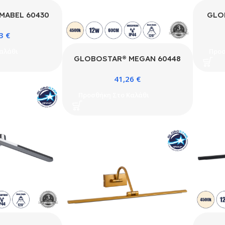
MABEL 60430
GLO
τικό Τοίχου –
Μοντ
43
€
η Μπάνιου LED
Απλίκ
40° AC 220-
12W
αλάθι
Προσ
υσικό Λευκό
24
GLOBOSTAR® MEGAN 60448
eds SMD Chip
4500
Μοντέρνο Φωτιστικό Τοίχου –
iver – Νίκελ
& TÜV
41,26
€
Απλίκα Καθρέπτη Μπάνιου LED
 Π10 x Υ5cm –
Μ60 
12W 1400lm 120° AC 220-
Προσθήκη Στο Καλάθι
 Εγγύηση
240V IP44 Φυσικό Λευκό
4500K – Lumileds SMD Chip
& TÜV SÜD Driver – Μαύρο
Ματ – Μ60 x Π12 x Υ4cm – 3
Χρόνια Εγγύηση