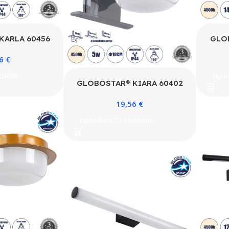
KARLA 60456
GLO
τικό Τοίχου –
Μοντ
26
€
η Μπάνιου LED
Απλίκ
80° AC 220-
14W
αλάθι
Προσ
υσικό Λευκό
24
GLOBOSTAR® KIARA 60402
eds SMD Chip
4500
Μοντέρνο Φωτιστικό Τοίχου –
iver – Νίκελ
& TÜ
19,56
€
Απλίκα Καθρέπτη Μπάνιου LED
x Π9 x Υ5cm –
Μ60 
5W 560lm 120° AC 220-240V
Προσθήκη Στο Καλάθι
 Εγγύηση
IP44 Φυσικό Λευκό 4500K –
Lumileds SMD Chip & TÜV
SÜD Driver – Νίκελ Χρώμιο &
Λευκό – Μ10 x Π13 x Υ3cm – 3
Χρόνια Εγγύηση