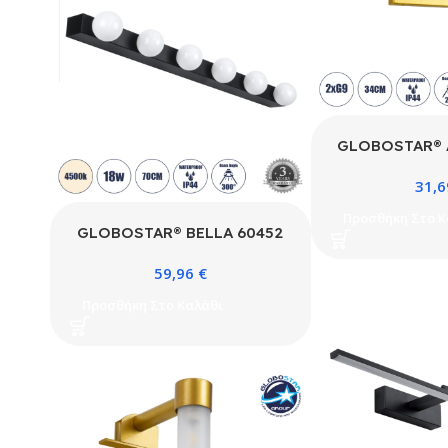
GLOBOSTAR® 
Μοντέρνο Φωτισ
31,
Απλίκα Καθρέπ
Ντουί 2 x G9
Προσθήκη Στο Κ
IP44 – Χρυσό
GLOBOSTAR® BELLA 60452
Λευκό – Μ34 x
Μοντέρνο Φωτιστικό Τοίχου –
59,96
€
Απλίκα Καθρέπτη Μπάνιου LED
18W 2052lm 300° AC 220-
Προσθήκη Στο Καλάθι
240V IP44 Φυσικό Λευκό
4500K – Bridgelux COB Chip
& TÜV SÜD Driver – Μαύρο
Ματ & Λευκό – Μ70 x Π11 x
Υ6cm – 3 Χρόνια Εγγύηση