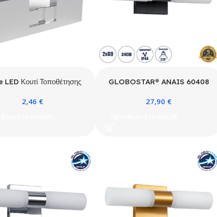
e LED Κουτί Τοποθέτησης
GLOBOSTAR® ANAIS 60408
τήρων Καθρέφτη Chrome
Μοντέρνο Φωτιστικό Τοίχου –
2,46
€
27,90
€
Απλίκα Καθρέπτη Μπάνιου με
Ντουί 2 x G9 AC 220-240V
θήκη Στο Καλάθι
Προσθήκη Στο Καλάθι
IP44 – Μαύρο Ματ & Λευκό –
Μ34 x Π12 x Υ11cm