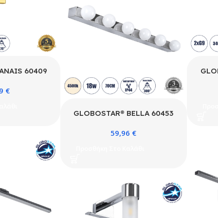
ANAIS 60409
GLO
τικό Τοίχου –
Μοντ
69
€
τη Μπάνιου με
Απλί
 AC 220-240V
Ντο
αλάθι
Προσ
 Βούρτσας &
IP20
GLOBOSTAR® BELLA 60453
 Π12 x Υ11cm
Μοντέρνο Φωτιστικό Τοίχου –
59,96
€
Απλίκα Καθρέπτη Μπάνιου LED
18W 2052lm 300° AC 220-
Προσθήκη Στο Καλάθι
240V IP44 Φυσικό Λευκό
4500K – Bridgelux COB Chip
& TÜV SÜD Driver – Ασημί &
Λευκό – Μ70 x Π11 x Υ6cm – 3
Χρόνια Εγγύηση