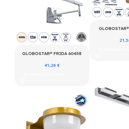
GLOBOSTAR® 
Μοντέρνο Φωτισ
21,
Απλίκα Καθρέπ
Ντουί 1 x G9
Προσθήκη Στο Κ
IP44 – Χάλκινο 
GLOBOSTAR® FRIDA 60458
x Π13.5 
Μοντέρνο Φωτιστικό Τοίχου –
41,26
€
Απλίκα Καθρέπτη Μπάνιου LED
12W 1400lm 120° AC 220-
Προσθήκη Στο Καλάθι
240V IP44 Φυσικό Λευκό
4500K – Lumileds SMD Chip
& TÜV SÜD Driver – Νίκελ
Χρώμιο – Μ51 x Π25 x Υ10cm
– 3 Χρόνια Εγγύηση