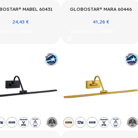
BOSTAR® MABEL 60431
GLOBOSTAR® MARA 60446
έρνο Φωτιστικό Τοίχου –
Μοντέρνο Φωτιστικό Τοίχου –
24,43
€
41,26
€
α Καθρέπτη Μπάνιου LED
Απλίκα Καθρέπτη Μπάνιου LED
 1400lm 270° AC 220-
12W 1400lm 120° AC 220-
θήκη Στο Καλάθι
Προσθήκη Στο Καλάθι
0V IP44 Φυσικό Λευκό
240V IP20 Φυσικό Λευκό
K – Lumileds SMD Chip
4500K – Lumileds SMD Chip
 SÜD Driver – Χάλκινο –
& TÜV SÜD Driver – Μαύρο
x Π10 x Υ5cm – 3 Χρόνια
Ματ – Μ60 x Π15 x Υ13cm – 3
Εγγύηση
Χρόνια Εγγύηση