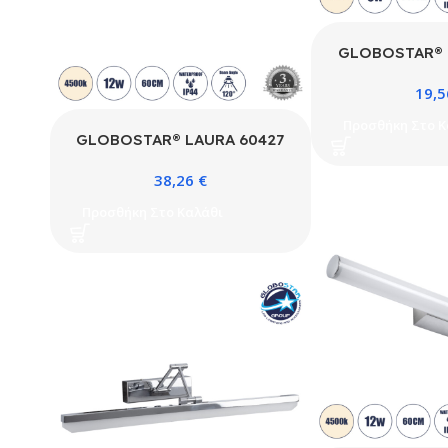
GLOBOSTAR® 
Μοντέρνο Φωτισ
19,
Απλίκα Καθρέπτ
5W 560lm 120°
Προσθήκη Στο Κ
IP44 Φυσικό Λ
GLOBOSTAR® LAURA 60427
Lumileds SMD
Μοντέρνο Φωτιστικό Τοίχου –
SÜD Driver – Χ
38,26
€
Απλίκα Καθρέπτη Μπάνιου LED
– Μ10 x Π13 x Υ
12W 1400lm 120° AC 220-
Προσθήκη Στο Καλάθι
Εγγύ
240V IP20 Φυσικό Λευκό
4500K – Lumileds SMD Chip
& TÜV SÜD Driver – Χάλκινο –
Μ60 x Π27 x Υ13cm – 3 Χρόνια
Εγγύηση