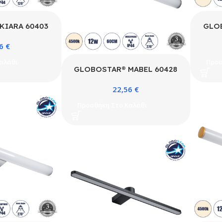
KIARA 60403
GLO
τικό Τοίχου –
Μοντ
56
€
η Μπάνιου LED
Απλίκ
 AC 220-240V
12W
αλάθι
Προσ
ευκό 4500K –
24
GLOBOSTAR® MABEL 60428
 Chip & TÜV
4500
Μοντέρνο Φωτιστικό Τοίχου –
άλκινο & Λευκό
& T
22,56
€
Απλίκα Καθρέπτη Μπάνιου LED
3cm – 3 Χρόνια
Ματ 
12W 1400lm 240° AC 220-
Προσθήκη Στο Καλάθι
ηση
240V IP44 Φυσικό Λευκό
4500K – Lumileds SMD Chip
& TÜV SÜD Driver – Μαύρο
Ματ & Λευκό – Μ60 x Π10 x
Υ5cm – 3 Χρόνια Εγγύηση