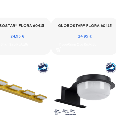
BOSTAR® FLORA 60413
GLOBOSTAR® FLORA 60415
έρνο Φωτιστικό Τοίχου –
Μοντέρνο Φωτιστικό Τοίχου –
24,95
€
24,95
€
κα Καθρέπτη Μπάνιου με
Απλίκα Καθρέπτη Μπάνιου με
υί 2 x G9 AC 220-240V
Ντουί 2 x G9 AC 220-240V
θήκη Στο Καλάθι
Προσθήκη Στο Καλάθι
– Χρυσό & Λευκό – Μ31 x
IP44 – Χάλκινο & Λευκό – Μ31
Π13 x Υ12cm
x Π13 x Υ12cm