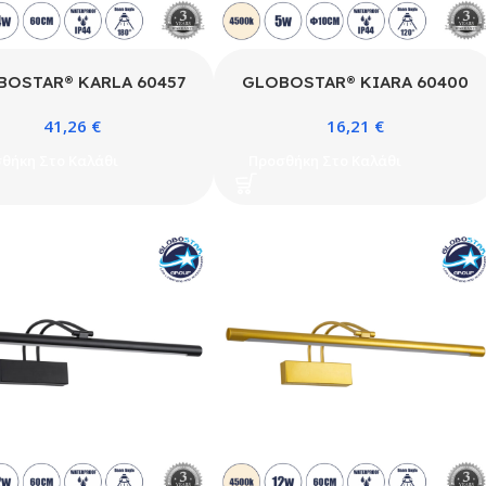
BOSTAR® KARLA 60457
GLOBOSTAR® KIARA 60400
έρνο Φωτιστικό Τοίχου –
Μοντέρνο Φωτιστικό Τοίχου –
41,26
€
16,21
€
α Καθρέπτη Μπάνιου LED
Απλίκα Καθρέπτη Μπάνιου LED
 1600lm 180° AC 220-
5W 560lm 120° AC 220-240V
θήκη Στο Καλάθι
Προσθήκη Στο Καλάθι
0V IP44 Φυσικό Λευκό
IP44 Φυσικό Λευκό 4500K –
K – Lumileds SMD Chip
Lumileds SMD Chip & TÜV
V SÜD Driver – Χρυσό –
SÜD Driver – Μαύρο Ματ &
x Π9 x Υ5cm – 3 Χρόνια
Λευκό – Μ10 x Π13 x Υ3cm – 3
Εγγύηση
Χρόνια Εγγύηση