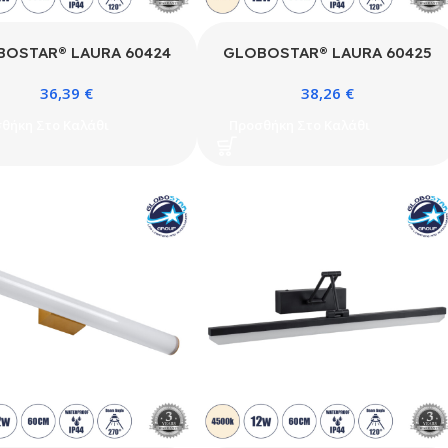
BOSTAR® LAURA 60424
GLOBOSTAR® LAURA 60425
έρνο Φωτιστικό Τοίχου –
Μοντέρνο Φωτιστικό Τοίχου –
36,39
€
38,26
€
α Καθρέπτη Μπάνιου LED
Απλίκα Καθρέπτη Μπάνιου LED
 1400lm 120° AC 220-
12W 1400lm 120° AC 220-
θήκη Στο Καλάθι
Προσθήκη Στο Καλάθι
0V IP44 Φυσικό Λευκό
240V IP44 Φυσικό Λευκό
K – Lumileds SMD Chip
4500K – Lumileds SMD Chip
ÜV SÜD Driver – Μαύρο
& TÜV SÜD Driver – Χρυσό
– Μ60 x Π27 x Υ13cm – 3
Βούρτσας – Μ60 x Π27 x
Χρόνια Εγγύηση
Υ13cm – 3 Χρόνια Εγγύηση