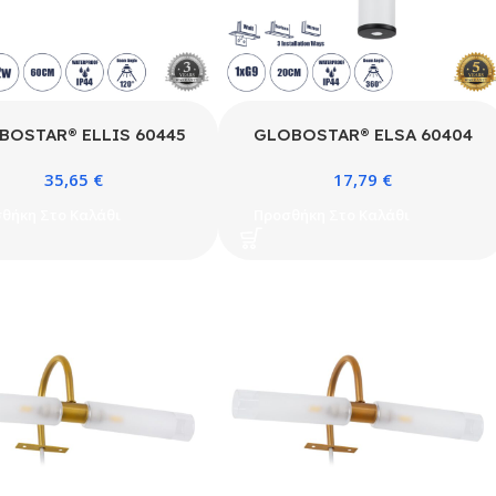
BOSTAR® ELLIS 60445
GLOBOSTAR® ELSA 60404
έρνο Φωτιστικό Τοίχου –
Μοντέρνο Φωτιστικό Τοίχου –
35,65
€
17,79
€
α Καθρέπτη Μπάνιου LED
Απλίκα Καθρέπτη Μπάνιου με
 1400lm 120° AC 220-
Ντουί 1 x G9 AC 220-240V
θήκη Στο Καλάθι
Προσθήκη Στο Καλάθι
0V IP44 Φυσικό Λευκό
IP44 – Μαύρο Ματ & Λευκό –
K – Lumileds SMD Chip
Μ3.5 x Π13.5 x Υ20cm
ÜV SÜD Driver – Νίκελ
ο – Μ60 x Π16 x Υ6cm –
3 Χρόνια Εγγύηση