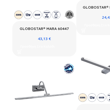
GLOBOSTAR® 
Μοντέρνο Φωτισ
24,
Απλίκα Καθρέπτ
12W 1400lm 2
Προσθήκη Στο Κ
240V IP44 Φ
GLOBOSTAR® MARA 60447
4500K – Lumil
Μοντέρνο Φωτιστικό Τοίχου –
& TÜV SÜD Dr
43,13
€
Απλίκα Καθρέπτη Μπάνιου LED
Χρώμιο – Μ60 x
12W 1400lm 120° AC 220-
Προσθήκη Στο Καλάθι
3 Χρόνια
240V IP20 Φυσικό Λευκό
4500K – Lumileds SMD Chip
& TÜV SÜD Driver – Νίκελ
Χρώμιο – Μ60 x Π15 x Υ13cm
– 3 Χρόνια Εγγύηση