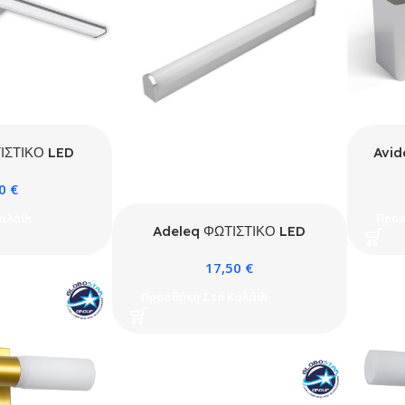
ΙΣΤΙΚΟ LED
Avid
ΟΥΜΙΝ.& PC
Λαμπ
50
€
P44 4000K
ΜΙ
αλάθι
Προσ
Adeleq ΦΩΤΙΣΤΙΚΟ LED
ΛΟΥΤΡΟΥ ΑΛΟΥΜΙΝΙΟΥ 45cm
17,50
€
12W IP44 4000K ΣΑΤΙΝΕ
Προσθήκη Στο Καλάθι