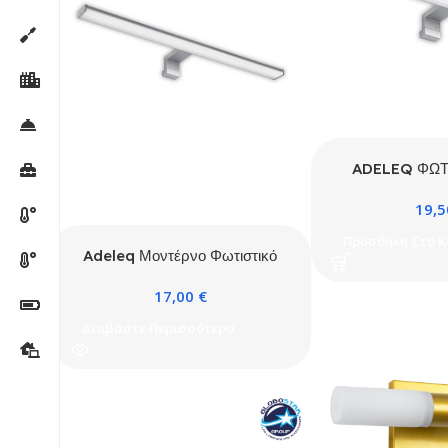
ADELEQ ΦΩΤ
ΛΟΥΤΡΟΥ ΑΛ
19,
60cm 12W I
ΑΣΗ
Προσθήκη Στο Κ
Adeleq Μοντέρνο Φωτιστικό
Μπάνιου με Ενσωματωμένο
17,00
€
LED και Φυσικό Λευκό Φως
Ασημί 40×5.25εκ.
Διαβάστε Περισσότερα