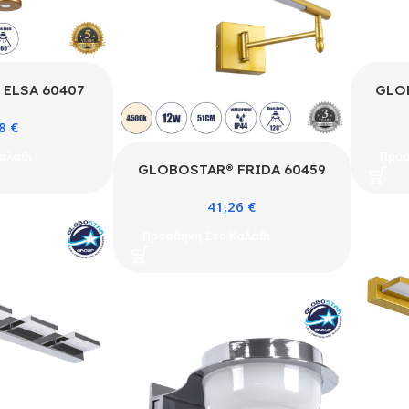
ELSA 60407
GLO
τικό Τοίχου –
Μοντ
58
€
τη Μπάνιου με
Απλί
 AC 220-240V
Ντο
αλάθι
Προσ
& Λευκό – Μ3.5
IP44 
GLOBOSTAR® FRIDA 60459
x Υ20cm
Μοντέρνο Φωτιστικό Τοίχου –
41,26
€
Απλίκα Καθρέπτη Μπάνιου LED
12W 1400lm 120° AC 220-
Προσθήκη Στο Καλάθι
240V IP44 Φυσικό Λευκό
4500K – Lumileds SMD Chip
& TÜV SÜD Driver – Χρυσό
Βούρτσας – Μ51 x Π25 x
Υ10cm – 3 Χρόνια Εγγύηση