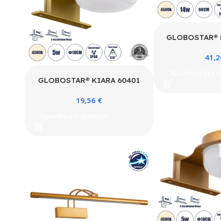
GLOBOSTAR® 
Μοντέρνο Φωτισ
41,
Απλίκα Καθρέπτ
14W 1600lm 1
Προσθήκη Στο Κ
240V IP44 Φ
GLOBOSTAR® KIARA 60401
4500K – Lumil
Μοντέρνο Φωτιστικό Τοίχου –
& TÜV SÜD Dr
19,56
€
Απλίκα Καθρέπτη Μπάνιου LED
Χρώμιο – Μ60 
5W 560lm 120° AC 220-240V
Προσθήκη Στο Καλάθι
3 Χρόνια
IP44 Φυσικό Λευκό 4500K –
Lumileds SMD Chip & TÜV
SÜD Driver – Χρυσό & Λευκό –
Μ10 x Π13 x Υ3cm – 3 Χρόνια
Εγγύηση