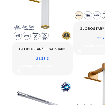
GLOBOSTAR® 
Μοντέρνο Φωτισ
33,
Απλίκα Καθρέπτ
12W 1400lm 1
Προσθήκη Στο Κ
240V IP44 Φ
GLOBOSTAR® ELSA 60405
4500K – Lumil
Μοντέρνο Φωτιστικό Τοίχου –
& TÜV SÜD Dr
21,58
€
Απλίκα Καθρέπτη Μπάνιου με
Ματ – Μ60 x Π
Ντουί 1 x G9 AC 220-240V
Προσθήκη Στο Καλάθι
Χρόνια 
IP44 – Χρυσό & Λευκό – Μ3.5
x Π13.5 x Υ20cm