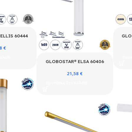
ELLIS 60444
GLO
τικό Τοίχου –
Μοντ
78
€
η Μπάνιου LED
Απλίκ
20° AC 220-
12W
αλάθι
Προσ
υσικό Λευκό
24
GLOBOSTAR® ELSA 60406
eds SMD Chip
4500
Μοντέρνο Φωτιστικό Τοίχου –
iver – Μαύρο
& T
21,58
€
Απλίκα Καθρέπτη Μπάνιου με
16 x Υ6cm – 3
Χρώμι
Ντουί 1 x G9 AC 220-240V
Προσθήκη Στο Καλάθι
Εγγύηση
IP44 – Νίκελ Χρώμιο & Λευκό –
Μ3.5 x Π13.5 x Υ20cm