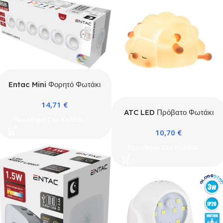
Entac Mini Φορητό Φωτάκι
Νυκτός 0,45W RGB RC
14,71
€
6τμχ/σετ
ATC LED Πρόβατο Φωτάκι
Προσθήκη Στο Καλάθι
Νυκτός Σιλικόνης
10,70
€
Προσθήκη Στο Καλάθι