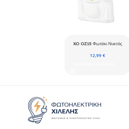
XO OZ15 Φωτάκι Νυκτός
Φάντασμα Πάπια
12,99
€
1200mAh
Προσθήκη Στο Καλάθι