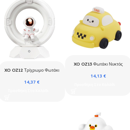
XO OZ13 Φωτάκι Νυκτός
Ταξί Σιλικόνης 1200mAh
XO OZ12 Τρίχρωμο Φωτάκι
14,13
€
Νυκτός Αστροναύτης
14,37
€
1200mAh
Προσθήκη Στο Καλάθι
Προσθήκη Στο Καλάθι