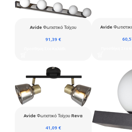
Avide Φωτιστικ
Avide Φωτιστικό Τοίχου
1xE
Mayfield 5
60,
91,39
€
Προσθήκη Στο Κ
Προσθήκη Στο Καλάθι
Avide Φωτιστικό Τοίχου Reva
2xE14
41,09
€