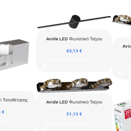
Avide LED Φωτιστικό Τοίχου
Avantgarde 6W
Avi
63,13
€
Προσθήκη Στο Καλάθι
Προσ
ί Τοποθέτησης
Avide LED Φωτιστικό Τοίχου
ρέφτη Chrome
Essence 9W
6
€
51,13
€
αλάθι
Προσθήκη Στο Καλάθι