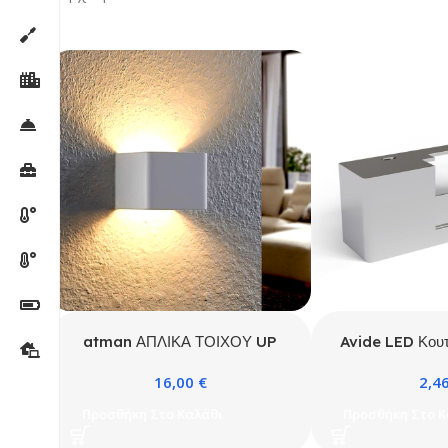
atman ΑΠΛΙΚΑ ΤΟΙΧΟΥ UP
Avide LED Κουτ
DOWN
Λαμπτήρων Καθ
16,00
€
2,4
Προσθήκη Στο Καλάθι
Προσθήκη Στο Κ