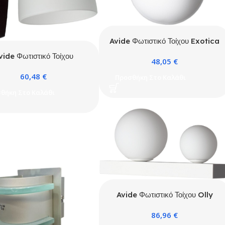
Avide Φωτιστικό Τοίχου Exotica
1xE27
vide Φωτιστικό Τοίχου
48,05
€
Manhattan 1xE27
60,48
€
Προσθήκη Στο Καλάθι
θήκη Στο Καλάθι
Avide Φωτιστικό Τοίχου Olly
Άσπρο2
86,96
€