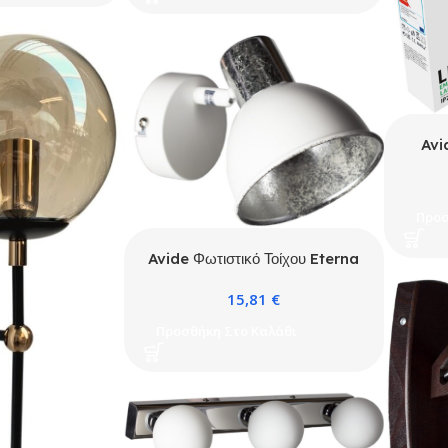
Avi
Προσ
Avide Φωτιστικό Τοίχου Eterna
1xE14
15,81
€
Προσθήκη Στο Καλάθι