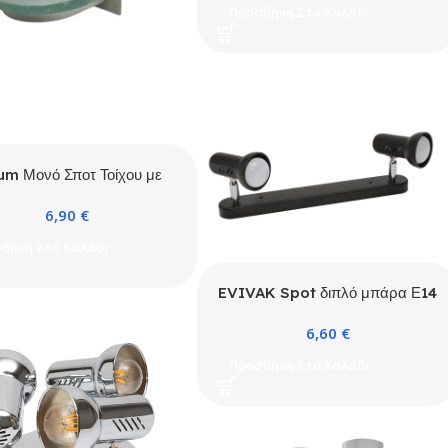
Προσθήκη Στο Καλάθι
lum Μονό Σποτ Τοίχου με
ουί G9 σε Ασημί Χρώμα
6,90
€
θήκη Στο Καλάθι
EVIVAK Spot διπλό μπάρα Ε14
ΜΑΥΡΟ
6,60
€
Προσθήκη Στο Καλάθι