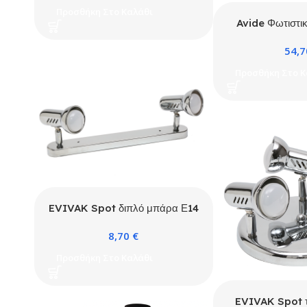
Προσθήκη Στο Καλάθι
Avide Φωτιστικ
Μαύρ
54,
Προσθήκη Στο Κ
EVIVAK Spot διπλό μπάρα Ε14
ΧΡΩΜΙΟ
8,70
€
Προσθήκη Στο Καλάθι
EVIVAK Spot τ