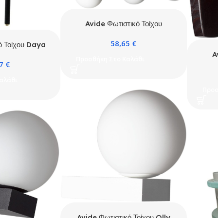
Avide Φωτιστικό Τοίχου
Mayfield 3
58,65
€
ό Τοίχου Daya
A
14
Προσθήκη Στο Καλάθι
57
€
αλάθι
Προσ
Avide Φωτιστικό Τοίχου Olly