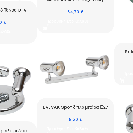
Άσπρο1
ό Τοίχου Olly
54,70
€
ο 1
Προσθήκη Στο Καλάθι
70
€
αλάθι
Bri
Ντ
Προσ
EVIVAK Spot διπλό μπάρα Ε27
ΧΡΩΜΙΟ
8,20
€
Προσθήκη Στο Καλάθι
ριπλό ροζέτα