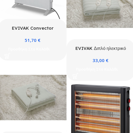
EVIVAK Convector
2500W Luxell
51,70
€
EVIVAK Διπλό ηλεκτρικό
Προσθήκη Στο Καλάθι
θερμαινόμενο επίστρωμα
33,00
€
160x140cm
Προσθήκη Στο Καλάθι