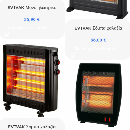
EVIVAK Μονό ηλεκτρικό
θερμαινόμενο επίστρωμα
25,90
€
150X80CM
EVIVAK Σόμπα χαλαζία
Προσθήκη Στο Καλάθι
2400W Oscar
66,00
€
Προσθήκη Στο Καλάθι
EVIVAK Σόμπα χαλαζία