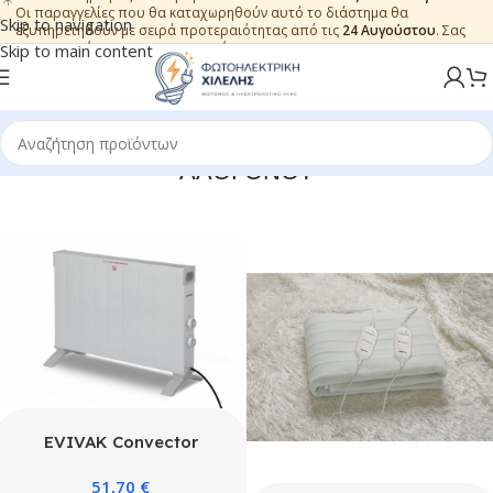
Οι παραγγελίες που θα καταχωρηθούν αυτό το διάστημα θα
Skip to navigation
εξυπηρετηθούν με σειρά προτεραιότητας από τις
24 Αυγούστου
. Σας
ευχαριστούμε για την εμπιστοσύνη.
Skip to main content
ΑΛΟΓΟΝΟΥ
EVIVAK Convector
2500W Luxell
51,70
€