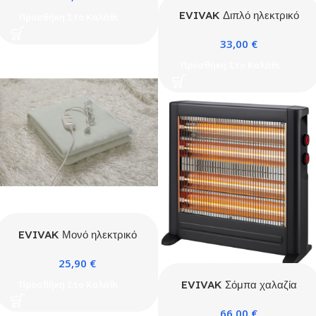
EVIVAK Διπλό ηλεκτρικό
Προσθήκη Στο Καλάθι
θερμαινόμενο επίστρωμα
33,00
€
160x140cm
Προσθήκη Στο Καλάθι
EVIVAK Μονό ηλεκτρικό
θερμαινόμενο επίστρωμα
25,90
€
150X80CM
EVIVAK Σόμπα χαλαζία
Προσθήκη Στο Καλάθι
2400W Oscar
66,00
€