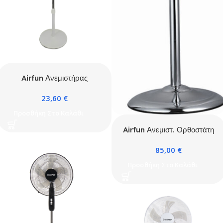
Airfun Ανεμιστήρας
ορθοστάτη 18” (Φ40)
23,60
€
πλαστικός λευκός με
στρογγυλή βάση
Προσθήκη Στο Καλάθι
Airfun Ανεμιστ. Ορθοστάτη
Antique Φ40 Χρώμιο
85,00
€
Προσθήκη Στο Καλάθι