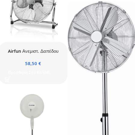
Airfun Ανεμιστ. Δαπέδου
Vintage νίκελ 120W
58,50
€
Προσθήκη Στο Καλάθι