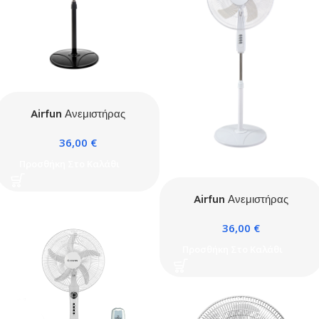
Airfun Ανεμιστήρας
ορθοστάτη 60W Φ45
36,00
€
Μαύρος
Προσθήκη Στο Καλάθι
Airfun Ανεμιστήρας
ορθοστάτη 60W 18” (Φ45)
36,00
€
Λευκός
Προσθήκη Στο Καλάθι