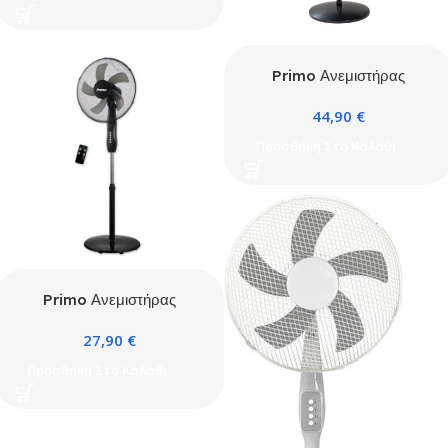
Primo Ανεμιστήρας
Ορθοστάτης 16” 40εκ. Με
44,90
€
Τηλεχειριστήριο και DC
μοτέρ Μαύρος
Προσθήκη Στο Καλάθι
Primo Ανεμιστήρας
Ορθοστάτης 50W
27,90
€
Διαμέτρου 40cm Μαύρος
Προσθήκη Στο Καλάθι