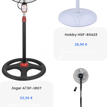
Hobby HSF-80623
Ανεμιστήρας Ορθοστάτης
26,90
€
45W Διαμέτρου 40cm
Προσθήκη Στο Καλάθι
Jager AΤSF-1807
Ανεμιστήρας Ορθοστάτης
33,50
€
70W Διαμέτρου 45cm
Προσθήκη Στο Καλάθι