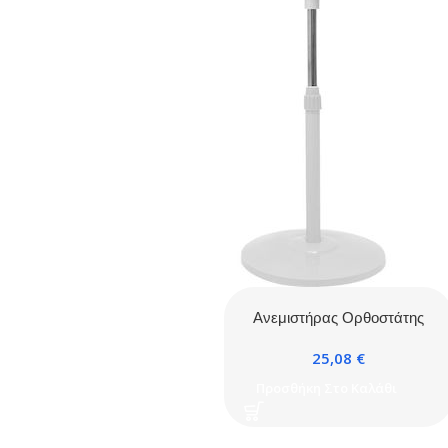
Ανεμιστήρας Ορθοστάτης
50W, Λευκός, Διαμέτρου
25,08
€
40εκ Με 5 Πτερύγια, Brand
20.06.1208
Προσθήκη Στο Καλάθι