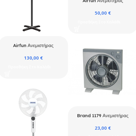
Airfun Ανεμιστήρας
Ορθοστάτη 60W Πλαστικός
50,00
€
τηλεχειριζόμενος Λευκός
Προσθήκη Στο Καλάθι
Airfun Ανεμιστήρας
ορθοστάτη μεταλλικός
130,00
€
180W 26” (65cm) μαύρος
Προσθήκη Στο Καλάθι
Brand 1179 Ανεμιστήρας
Box Fan 40W Διαμέτρου
23,00
€
30cm