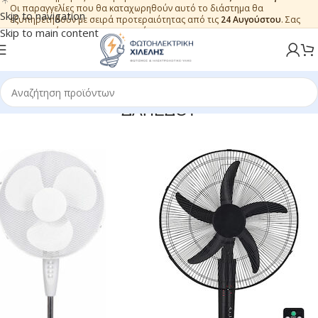
Οι παραγγελίες που θα καταχωρηθούν αυτό το διάστημα θα
Skip to navigation
εξυπηρετηθούν με σειρά προτεραιότητας από τις
24 Αυγούστου
. Σας
ευχαριστούμε για την εμπιστοσύνη.
Skip to main content
ΔΑΠΕΔΟΥ