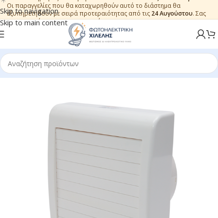
Οι παραγγελίες που θα καταχωρηθούν αυτό το διάστημα θα
Skip to navigation
εξυπηρετηθούν με σειρά προτεραιότητας από τις
24 Αυγούστου
. Σας
ευχαριστούμε για την εμπιστοσύνη.
Skip to main content