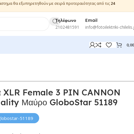
ιάστημα θα εξυπηρετηθούν με σειρά προτεραιότητας από τις
24
Τηλέφωνο
Email
2102481591
info@fotoilektriki-chilelis.
0,0
α XLR Female 3 PIN CANNON
lity Μαύρο GloboStar 51189
globostar-51189