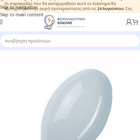
Οι παραγγελίες που θα καταχωρηθούν αυτό το διάστημα θα
Skip to navigation
εξυπηρετηθούν με σειρά προτεραιότητας από τις
24 Αυγούστου
. Σας
ευχαριστούμε για την εμπιστοσύνη.
Skip to main content