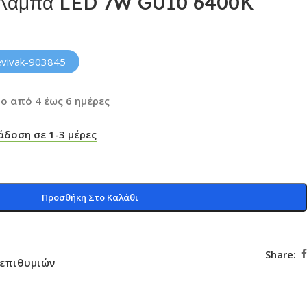
e Λάμπα LED 7W GU10 6400K
evivak-903845
ο από 4 έως 6 ημέρες
δοση σε 1-3 μέρες
Προσθήκη Στο Καλάθι
Share:
 επιθυμιών