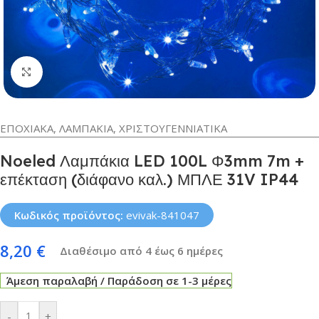
Κλικ για μεγέθυνση
EΠΟΧΙΑΚΑ
,
ΛΑΜΠΑΚΙΑ
,
ΧΡΙΣΤΟΥΓΕΝΝΙΑΤΙΚΑ
Noeled Λαμπάκια LED 100L Φ3mm 7m +
επέκταση (διάφανο καλ.) ΜΠΛΕ 31V IP44
Κωδικός προϊόντος:
evivak-841047
8,20
€
Διαθέσιμο από 4 έως 6 ημέρες
Άμεση παραλαβή / Παράδοση σε 1-3 μέρες
-
+