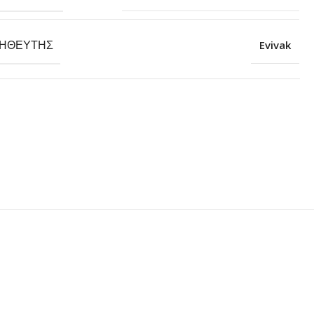
ΗΘΕΥΤΉΣ
Evivak