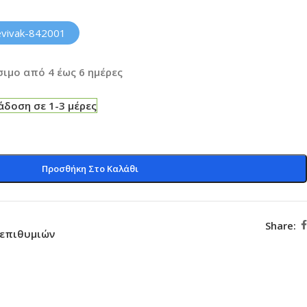
evivak-842001
ιμο από 4 έως 6 ημέρες
δοση σε 1-3 μέρες
Προσθήκη Στο Καλάθι
Share:
 επιθυμιών