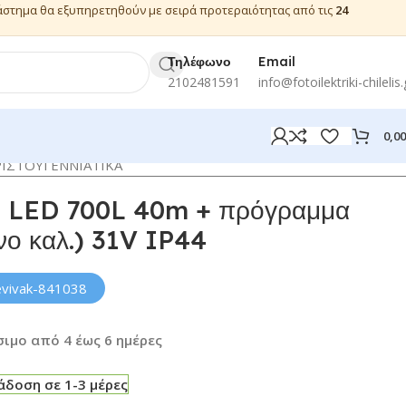
ιάστημα θα εξυπηρετηθούν με σειρά προτεραιότητας από τις
24
Τηλέφωνο
Email
2102481591
info@fotoilektriki-chilelis.
0,0
ΡΙΣΤΟΥΓΕΝΝΙΑΤΙΚΑ
. LED 700L 40m + πρόγραμμα
νο καλ.) 31V IP44
evivak-841038
ιμο από 4 έως 6 ημέρες
δοση σε 1-3 μέρες