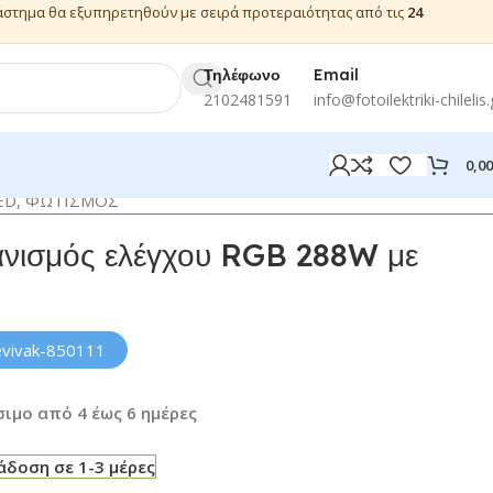
ιάστημα θα εξυπηρετηθούν με σειρά προτεραιότητας από τις
24
Τηλέφωνο
Email
2102481591
info@fotoilektriki-chilelis.
0,0
ED
,
ΦΩΤΙΣΜΟΣ
ισμός ελέγχου RGB 288W με
evivak-850111
ιμο από 4 έως 6 ημέρες
δοση σε 1-3 μέρες