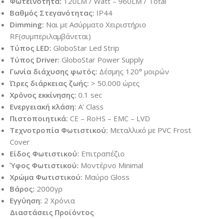
Φωτεινότητα:
120LM / Watt – 960LM / Total
Βαθμός Στεγανότητας:
IP44
Dimming:
Ναι με Ασύρματο Χειριστήριο
RF(συμπεριλαμβάνεται)
Τύπος LED:
GloboStar Led Strip
Τύπος Driver:
GloboStar Power Supply
Γωνία διάχυσης φωτός:
Δέσμης 120° μοιρών
Ώρες διάρκειας ζωής:
> 50.000 ώρες
Χρόνος εκκίνησης:
0.1 sec
Ενεργειακή κλάση:
A’ Class
Πιστοποιητικά:
CE – RoHS – EMC – LVD
Τεχνοτροπία Φωτιστικού:
Μεταλλικό με PVC Frost
Cover
Είδος Φωτιστικού:
Επιτραπέζιο
Ύφος Φωτιστικού:
Μοντέρνο Minimal
Χρώμα Φωτιστικού:
Μαύρο Gloss
Βάρος:
2000γρ
Εγγύηση:
2 Χρόνια
Διαστάσεις Προϊόντος