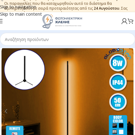
Οι παραγγελίες που θα καταχωρηθούν αυτό το διάστημα θα
Skip to navigation
εξυπηρετηθούν με σειρά προτεραιότητας από τις
24 Αυγούστου
. Σας
ευχαριστούμε για την εμπιστοσύνη.
Skip to main content