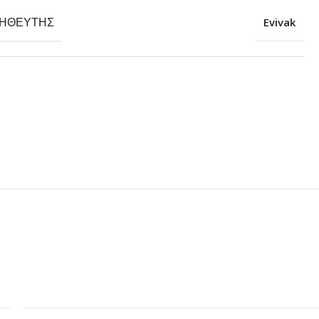
ΗΘΕΥΤΉΣ
Evivak