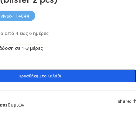
evivak-114044
ο από 4 έως 6 ημέρες
δοση σε 1-3 μέρες
Προσθήκη Στο Καλάθι
Share:
 επιθυμιών