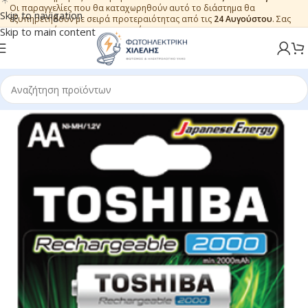
Οι παραγγελίες που θα καταχωρηθούν αυτό το διάστημα θα
Skip to navigation
εξυπηρετηθούν με σειρά προτεραιότητας από τις
24 Αυγούστου
. Σας
ευχαριστούμε για την εμπιστοσύνη.
Skip to main content