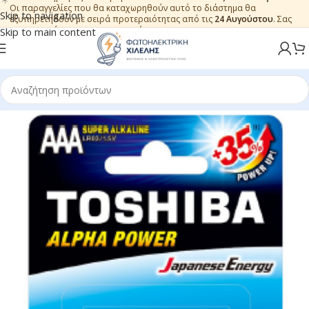
Οι παραγγελίες που θα καταχωρηθούν αυτό το διάστημα θα
Skip to navigation
εξυπηρετηθούν με σειρά προτεραιότητας από τις
24 Αυγούστου
. Σας
ευχαριστούμε για την εμπιστοσύνη.
Skip to main content