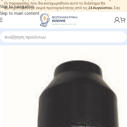
Οι παραγγελίες που θα καταχωρηθούν αυτό το διάστημα θα
Skip to navigation
εξυπηρετηθούν με σειρά προτεραιότητας από τις
24 Αυγούστου
. Σας
ευχαριστούμε για την εμπιστοσύνη.
Skip to main content