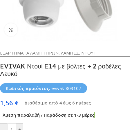
Κλικ για μεγέθυνση
ΕΞΑΡΤΗΜΑΤΑ ΛΑΜΠΤΗΡΩΝ
,
ΛΑΜΠΕΣ
,
ΝΤΟΥΙ
EVIVAK Ντουί Ε14 με βόλτες + 2 ροδέλες
Λευκό
Κωδικός προϊόντος:
evivak-803107
1,56
€
Διαθέσιμο από 4 έως 6 ημέρες
Άμεση παραλαβή / Παράδοση σε 1-3 μέρες
-
+