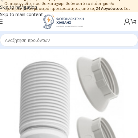
Οι παραγγελίες που θα καταχωρηθούν αυτό το διάστημα θα
Skip to navigation
εξυπηρετηθούν με σειρά προτεραιότητας από τις
24 Αυγούστου
. Σας
ευχαριστούμε για την εμπιστοσύνη.
Skip to main content