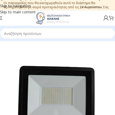
Οι παραγγελίες που θα καταχωρηθούν αυτό το διάστημα θα
Skip to navigation
εξυπηρετηθούν με σειρά προτεραιότητας από τις
24 Αυγούστου
. Σας
ευχαριστούμε για την εμπιστοσύνη.
Skip to main content