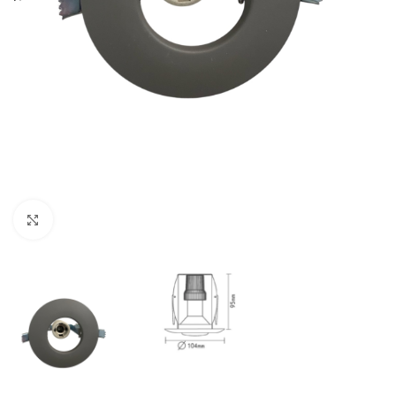
Κλικ για μεγέθυνση