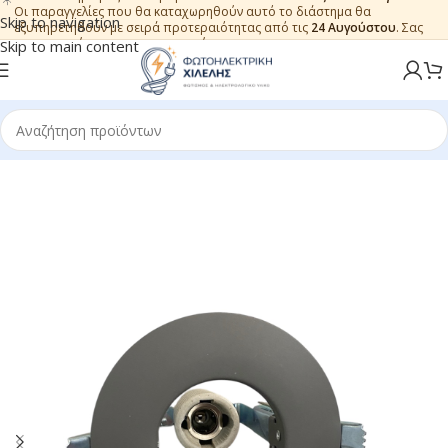
Οι παραγγελίες που θα καταχωρηθούν αυτό το διάστημα θα
Skip to navigation
εξυπηρετηθούν με σειρά προτεραιότητας από τις
24 Αυγούστου
. Σας
ευχαριστούμε για την εμπιστοσύνη.
Skip to main content