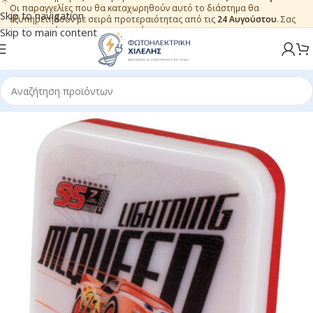
Οι παραγγελίες που θα καταχωρηθούν αυτό το διάστημα θα
Skip to navigation
εξυπηρετηθούν με σειρά προτεραιότητας από τις
24 Αυγούστου
. Σας
ευχαριστούμε για την εμπιστοσύνη.
Skip to main content