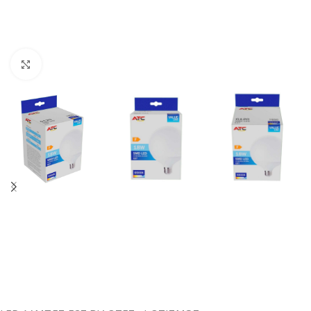
Κλικ για μεγέθυνση