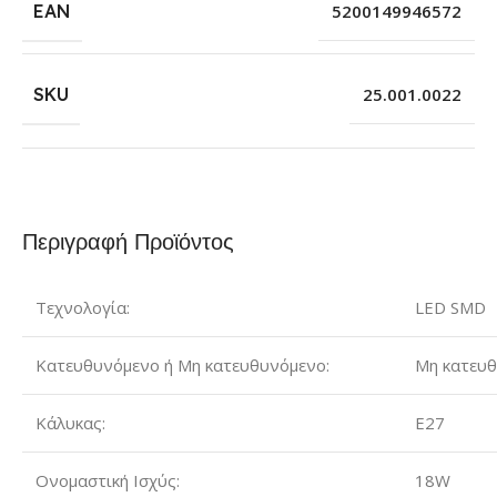
EAN
5200149946572
SKU
25.001.0022
Περιγραφή Προϊόντος
Τεχνολογία:
LED SMD
Κατευθυνόμενο ή Μη κατευθυνόμενο:
Μη κατευ
Κάλυκας:
E27
Ονομαστική Ισχύς:
18W