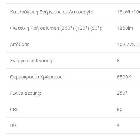
Κατανάλωση Ενέργειας σε Λειτουργία:
18kWh/10
Φωτεινή Ροή σε lumen (360°) (120°) (90°):
1850lm
Απόδοση
102,778 
Ενεργειακή Κλάσση:
F
Θερμοκρασία Χρώματος:
6500K
Γωνία Δέσμης:
250°
CRI:
80
R9:
3