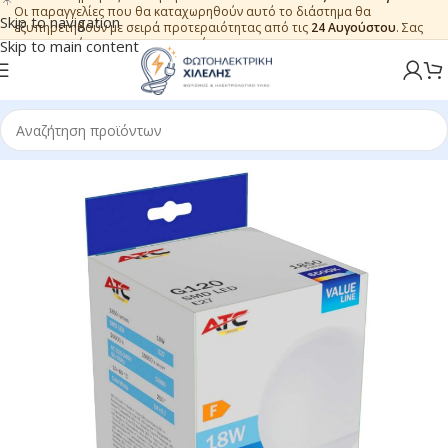
Οι παραγγελίες που θα καταχωρηθούν αυτό το διάστημα θα
Skip to navigation
εξυπηρετηθούν με σειρά προτεραιότητας από τις
24 Αυγούστου
. Σας
ευχαριστούμε για την εμπιστοσύνη.
Skip to main content